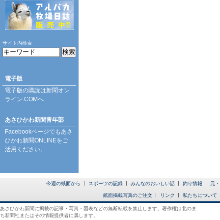
サイト内検索
電子版
電子版の購読は
新聞オン
ライン.COM
へ
あさひかわ新聞青年部
Facebookページ
でもあさ
ひかわ新聞ONLINEをご
活用ください。
今週の紙面から
スポーツの記録
みんなのおいしい話
釣り情報
元・
紙面掲載写真のご注文
リンク
私たちについて
あさひかわ新聞に掲載の記事・写真・図表などの無断転載を禁止します。著作権は北のま
ち新聞社またはその情報提供者に属します。