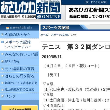
（株）北のまち新聞社 北海道
2026年8月9日（日）
今週の紙面から
ホーム
スポーツの記録
記事
スポーツの記録
テニス 第３２回ダン
バックナンバー
みんなのおいしい話
2010/05/11
釣り情報
（４月２５、２９日・花咲コート）
元・編集長の直言
【男子】
暮らしの隅を彫る
旭川のアイヌ語地名研究
▽Ａ級
(１)沢田竜也・渡辺恭介（宮の森）(２
紙面掲載写真のご注文
▽Ｂ級
リンク
(１)太田良優・津山信（旭川市役所）(
▽４５歳以上