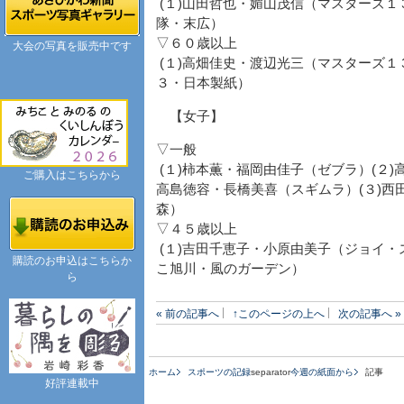
(１)山田哲也・媚山茂信（マスターズ１
隊・末広）
▽６０歳以上
大会の写真を販売中です
(１)高畑佳史・渡辺光三（マスターズ１
３・日本製紙）
【女子】
▽一般
(１)柿本薫・福岡由佳子（ゼブラ）(２)
ご購入はこちらから
高島徳容・長橋美喜（スギムラ）(３)
森）
▽４５歳以上
(１)吉田千恵子・小原由美子（ジョイ・
購読のお申込はこちらか
こ旭川・風のガーデン）
ら
« 前の記事へ
↑このページの上へ
次の記事へ »
ホーム
スポーツの記録
separator
今週の紙面から
記事
好評連載中