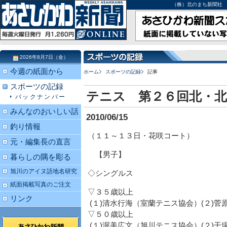
（株）北のまち新聞社 北海道
2026年8月7日（金）
今週の紙面から
ホーム
スポーツの記録
記事
スポーツの記録
テニス 第２６回北・北
バックナンバー
みんなのおいしい話
2010/06/15
釣り情報
（１１～１３日・花咲コート）
元・編集長の直言
【男子】
暮らしの隅を彫る
旭川のアイヌ語地名研究
◇シングルス
紙面掲載写真のご注文
▽３５歳以上
リンク
(１)清水行海（室蘭テニス協会）(２)
▽５０歳以上
(１)渥美広文（旭川テニス協会）(２)