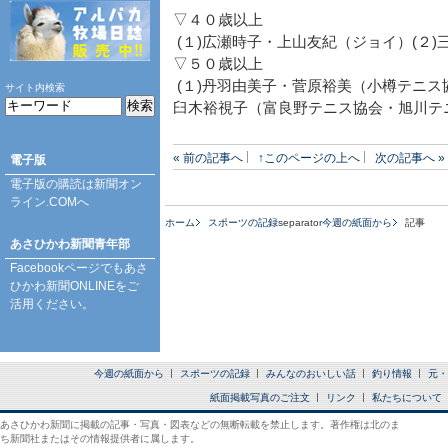
▽４０歳以上
(１)広瀬時子・上山友紀（ジョイ）(２
▽５０歳以上
(１)丹羽由美子・菅原裕美（小樽テニス
サイト内検索
臼木裕視子（富良野テニス協会・旭川テ
« 前の記事へ
↑このページの上へ
次の記事へ »
電子版
電子版の購読は
新聞オン
ライン.COM
へ
ホーム
スポーツの記録
separator
今週の紙面から
記事
あさひかわ新聞青年部
Facebookページ
でもあさ
ひかわ新聞ONLINEをご
活用ください。
今週の紙面から
スポーツの記録
みんなのおいしい話
釣り情報
元・
紙面掲載写真のご注文
リンク
私たちについて
あさひかわ新聞に掲載の記事・写真・図表などの無断転載を禁止します。著作権は北のま
ち新聞社またはその情報提供者に属します。