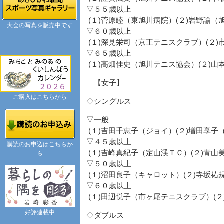
▽５５歳以上
(１)菅原睦（東旭川病院）(２)岩野諭（
大会の写真を販売中です
▽６０歳以上
(１)深見栄司（京王テニスクラブ）(２
▽６５歳以上
(１)高畑佳史（旭川テニス協会）(２)
【女子】
ご購入はこちらから
◇シングルス
▽一般
(１)吉田千恵子（ジョイ）(２)増田享子
▽４５歳以上
購読のお申込はこちらか
(１)吉峰真紀子（定山渓ＴＣ）(２)青
ら
▽５０歳以上
(１)沼田良子（キャロット）(２)寺坂
▽６０歳以上
(１)田辺悦子（市ヶ尾テニスクラブ）(
好評連載中
◇ダブルス