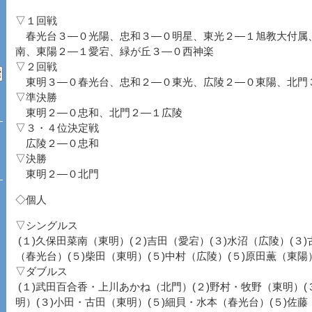
▽１回戦
春光台３―０光陽、忠和３―０明星、東光２―１旭教大付属
南、東陽２―１愛宕、緑が丘３―０西神楽
▽２回戦
東明３―０春光台、忠和２―０東光、広陵２―０東陽、北門
▽準決勝
東明２―０忠和、北門２―１広陵
▽３・４位決定戦
広陵２―０忠和
▽決勝
東明２―０北門
◇個人
▽シングルス
(１)久保田菜南（東明）(２)吉田（愛宕）(３)水沼（広陵）(３)
（春光台）(５)柴田（東明）(５)中村（広陵）(５)原田薫（東陽
▽ダブルス
(１)武田百合香・上川あかね（北門）(２)野村・牧野（東明）(
明）(３)小田・古田（東明）(５)細貝・水本（春光台）(５)佐藤