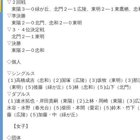
▽２回戦
東陽３―０緑が丘、北門２―１広陵、東明２―１東鷹栖、忠
▽準決勝
東陽２―０北門、忠和２―０東明
▽３・４位決定戦
北門２―１東明
▽決勝
東陽２―０忠和
◇個人
▽シングルス
(１)高橋成吉（忠和）(２)国塚（広陵）(３)坂牧（東明）(３)那
（東明）(５)後藤（緑が丘）(５)林（忠和）(５)山下（北門）
▽ダブルス
(１)速水拓也・岸田貴嗣（東陽）(２)上林・岡崎（東陽）(３)広
水谷・水野（春光台）(５)柴田・本間（愛宕）(５)鈴木・竹下（
藤（広陵）(５)加藤・中（緑が丘）
【女子】
◇団体