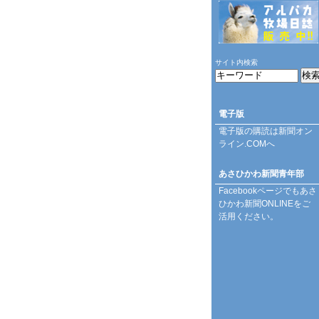
サイト内検索
電子版
電子版の購読は
新聞オン
ライン.COM
へ
あさひかわ新聞青年部
Facebookページ
でもあさ
ひかわ新聞ONLINEをご
活用ください。