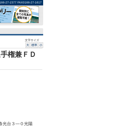
1577 FAX0166-27-1617
文字サイズ
大
標準
小
選手権兼ＦＤ
春光台３―０光陽