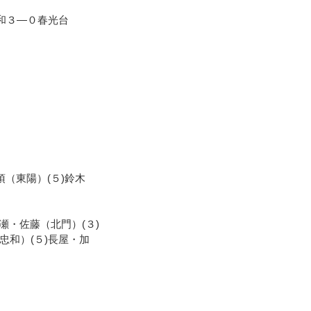
和３―０春光台
須（東陽）(５)鈴木
瀬・佐藤（北門）(３)
忠和）(５)長屋・加