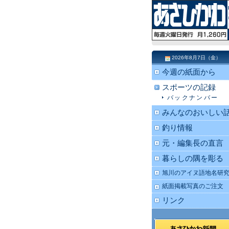
2026年8月7日（金）
今週の紙面から
スポーツの記録
バックナンバー
みんなのおいしい
釣り情報
元・編集長の直言
暮らしの隅を彫る
旭川のアイヌ語地名研
紙面掲載写真のご注文
リンク