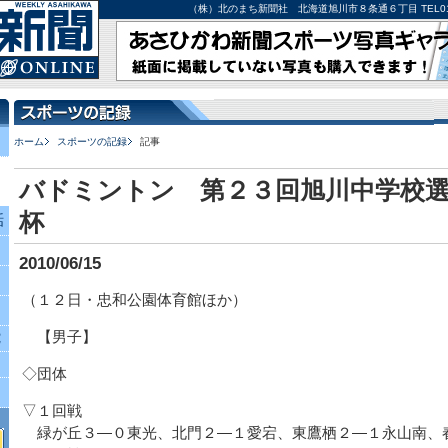
（株）北のまち新聞社 北海道旭川市８条通６丁目 TEL0166-27-
ホーム
スポーツの記録
記事
バドミントン 第２３回旭川中学校
杯
話
2010/06/15
（１２日・忠和公園体育館ほか）
【男子】
究
◇団体
▽１回戦
緑が丘３―０東光、北門２―１愛宕、東鷹栖２―１永山南、