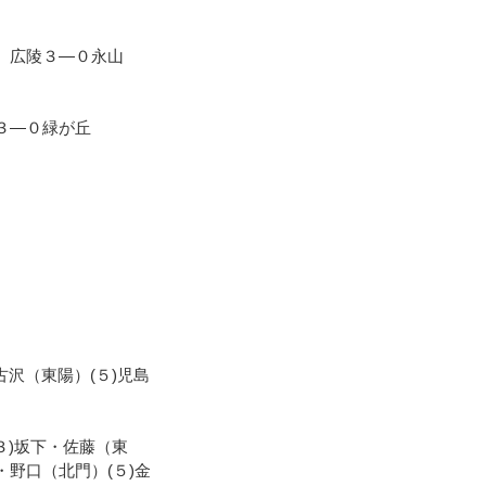
、広陵３―０永山
３―０緑が丘
古沢（東陽）(５)児島
）
３)坂下・佐藤（東
・野口（北門）(５)金