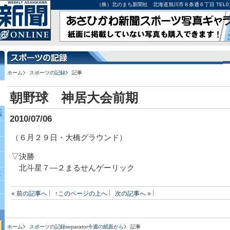
（株）北のまち新聞社 北海道旭川市８条通６丁目 TEL0166-27-
ホーム
スポーツの記録
記事
朝野球 神居大会前期
話
2010/07/06
（６月２９日・大橋グラウンド）
▽決勝
北斗星７―２まるせんゲーリック
究
« 前の記事へ
↑このページの上へ
次の記事へ »
ホーム
スポーツの記録
separator
今週の紙面から
記事