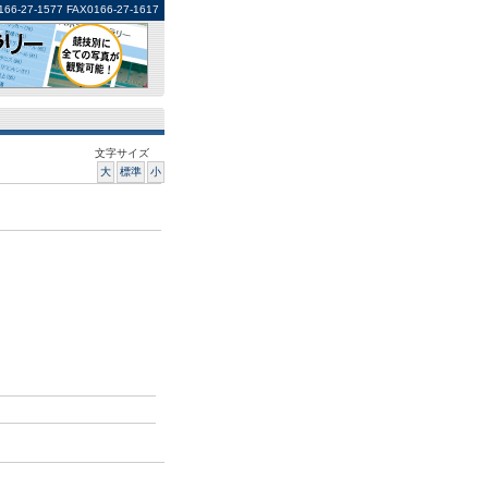
1577 FAX0166-27-1617
文字サイズ
大
標準
小