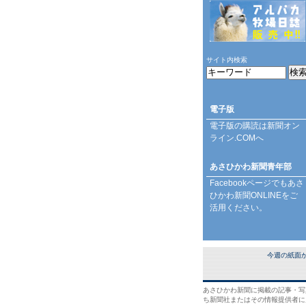
サイト内検索
電子版
電子版の購読は
新聞オン
ライン.COM
へ
あさひかわ新聞青年部
Facebookページ
でもあさ
ひかわ新聞ONLINEをご
活用ください。
今週の紙面
あさひかわ新聞に掲載の記事・写
ち新聞社またはその情報提供者に