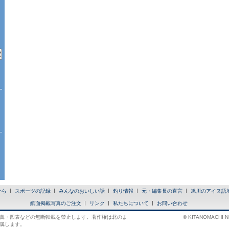
から
スポーツの記録
みんなのおいしい話
釣り情報
元・編集長の直言
旭川のアイヌ語
紙面掲載写真のご注文
リンク
私たちについて
お問い合わせ
真・図表などの無断転載を禁止します。著作権は北のま
© KITANOMACHI NE
属します。