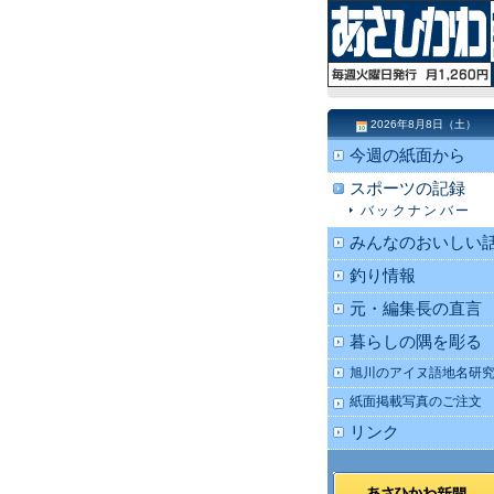
2026年8月8日（土）
今週の紙面から
スポーツの記録
バックナンバー
みんなのおいしい
釣り情報
元・編集長の直言
暮らしの隅を彫る
旭川のアイヌ語地名研
紙面掲載写真のご注文
リンク