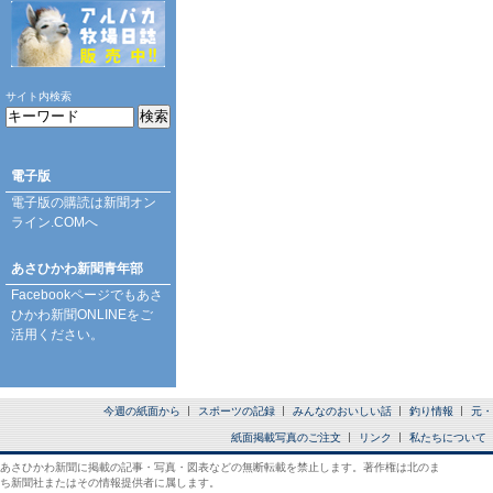
サイト内検索
電子版
電子版の購読は
新聞オン
ライン.COM
へ
あさひかわ新聞青年部
Facebookページ
でもあさ
ひかわ新聞ONLINEをご
活用ください。
今週の紙面から
スポーツの記録
みんなのおいしい話
釣り情報
元・
紙面掲載写真のご注文
リンク
私たちについて
あさひかわ新聞に掲載の記事・写真・図表などの無断転載を禁止します。著作権は北のま
ち新聞社またはその情報提供者に属します。