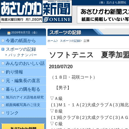
（株）北のまち新聞社 北海道
2026年8月7日（金）
今週の紙面から
ホーム
スポーツの記録
記事
スポーツの記録
ソフトテニス 夏季加
バックナンバー
みんなのおいしい話
2010/07/20
釣り情報
（１８日・花咲コート）
元・編集長の直言
【男子】
暮らしの隅を彫る
旭川のアイヌ語地名研究
▽Ａ級
(１)Ｍ１・１Ａ(２)大成クラブＡ(３)旭
紙面掲載写真のご注文
▽Ｂ級
リンク
(１)暁クラブＢ(２)大成クラブＣ(３)Ａ
▽Ｃ級