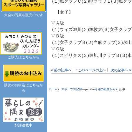
(１)暁クラブＣ(２)暁クラブＥ(３)暁ク
【女子】
大会の写真を販売中です
▽Ａ級
(１)ウィズ旭川(２)旭教大(３)女子クラ
▽Ｂ級
(１)女子クラブＢ(２)当麻クラブ(３)永
▽Ｃ級
(１)スピリタス(２)東旭川クラブＢ(３)
ご購入はこちらから
« 前の記事へ
↑このページの上へ
次の記事へ »
購読のお申込はこちらか
ホーム
スポーツの記録
separator
今週の紙面から
記事
ら
好評連載中