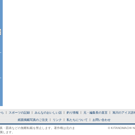
から
スポーツの記録
みんなのおいしい話
釣り情報
元・編集長の直言
旭川のアイヌ語
紙面掲載写真のご注文
リンク
私たちについて
お問い合わせ
真・図表などの無断転載を禁止します。著作権は北のま
© KITANOMACHI NE
属します。