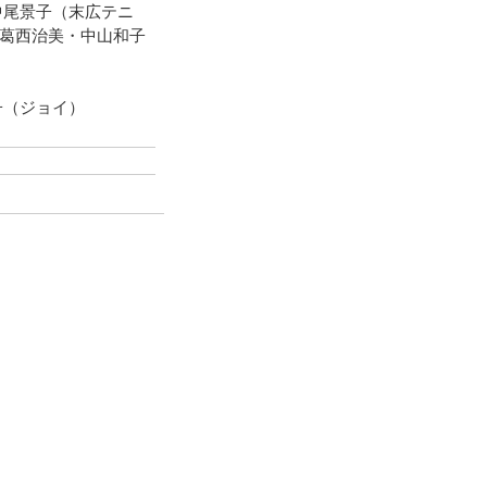
中尾景子（末広テニ
)葛西治美・中山和子
子（ジョイ）