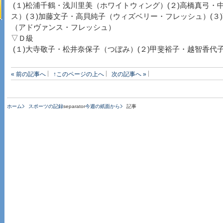
(１)松浦千鶴・浅川里美（ホワイトウィング）(２)高橋真弓・
ス）(３)加藤文子・高貝純子（ウィズベリー・フレッシュ）(３
（アドヴァンス・フレッシュ）
▽Ｄ級
(１)大寺敬子・松井奈保子（つぼみ）(２)甲斐裕子・越智香代
« 前の記事へ
↑このページの上へ
次の記事へ »
ホーム
スポーツの記録
separator
今週の紙面から
記事