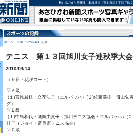
（株）北のまち新聞社 北海道旭川市８条通６丁目 TEL0166-27-
ホーム
スポーツの記録
記事
テニス 第１３回旭川女子連秋季大会
話
2010/09/14
（９日・花咲コート）
▽Ａ級
(１)宮原君枝・立花法子（エルバッハ）(２)佐藤美樹・畠山弘
究
グ）
▽Ｂ級
(１)中島和代・酒向由貴子（旭川テニス協会・エルバッハ）(２
佳子（ジョイ・富良野テニス協会）
▽Ｃ級