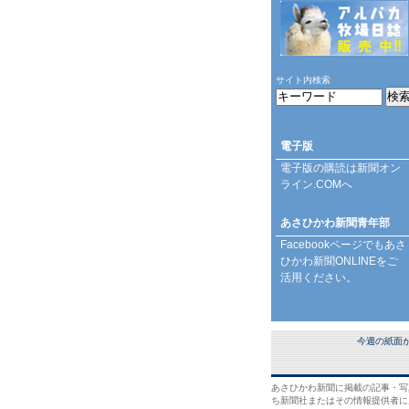
サイト内検索
電子版
電子版の購読は
新聞オン
ライン.COM
へ
あさひかわ新聞青年部
Facebookページ
でもあさ
ひかわ新聞ONLINEをご
活用ください。
今週の紙面
あさひかわ新聞に掲載の記事・写
ち新聞社またはその情報提供者に