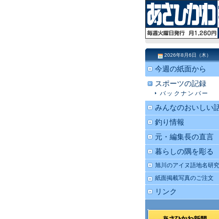
2026年8月6日（木）
今週の紙面から
スポーツの記録
バックナンバー
みんなのおいしい
釣り情報
元・編集長の直言
暮らしの隅を彫る
旭川のアイヌ語地名研
紙面掲載写真のご注文
リンク