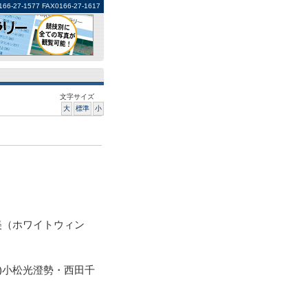
1577 FAX0166-27-1617
文字サイズ
大
標準
小
美（ホワイトウィン
)小松光澄勢・西田千