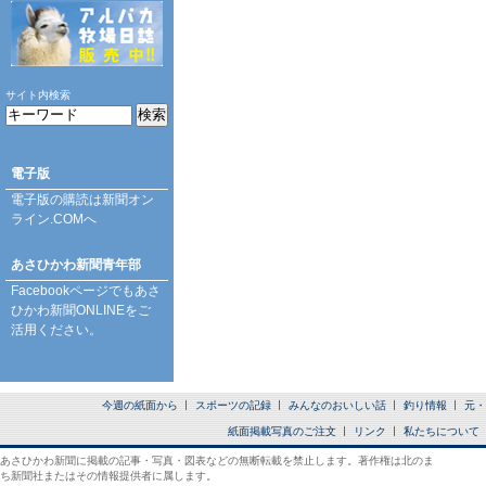
サイト内検索
電子版
電子版の購読は
新聞オン
ライン.COM
へ
あさひかわ新聞青年部
Facebookページ
でもあさ
ひかわ新聞ONLINEをご
活用ください。
今週の紙面から
スポーツの記録
みんなのおいしい話
釣り情報
元・
紙面掲載写真のご注文
リンク
私たちについて
あさひかわ新聞に掲載の記事・写真・図表などの無断転載を禁止します。著作権は北のま
ち新聞社またはその情報提供者に属します。