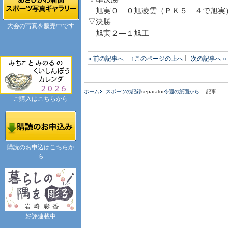
旭実０―０旭凌雲（ＰＫ５―４で旭実
▽決勝
大会の写真を販売中です
旭実２―１旭工
« 前の記事へ
↑このページの上へ
次の記事へ »
ホーム
スポーツの記録
separator
今週の紙面から
記事
ご購入はこちらから
購読のお申込はこちらか
ら
好評連載中