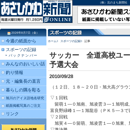
（株）北のまち新聞社 北海道
2026年8月7日（金）
今週の紙面から
ホーム
スポーツの記録
記事
スポーツの記録
サッカー 全道高校ユー
バックナンバー
予選大会
みんなのおいしい話
釣り情報
2010/09/28
元・編集長の直言
（１２日、１８～２０日・旭大高グラウ
暮らしの隅を彫る
▽１回戦
旭川のアイヌ語地名研究
留萌１―０旭南、旭凌雲３―１旭明成
紙面掲載写真のご注文
富良野緑峰１―１旭龍谷（ＰＫ５―３で
リンク
▽２回戦
旭実４―０留萌、旭凌雲１―０旭東、
▽準決勝