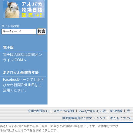
サイト内検索
電子版
電子版の購読は
新聞オン
ライン.COM
へ
あさひかわ新聞青年部
Facebookページ
でもあさ
ひかわ新聞ONLINEをご
活用ください。
今週の紙面から
スポーツの記録
みんなのおいしい話
釣り情報
元・
紙面掲載写真のご注文
リンク
私たちについて
あさひかわ新聞に掲載の記事・写真・図表などの無断転載を禁止します。著作権は北のま
ち新聞社またはその情報提供者に属します。