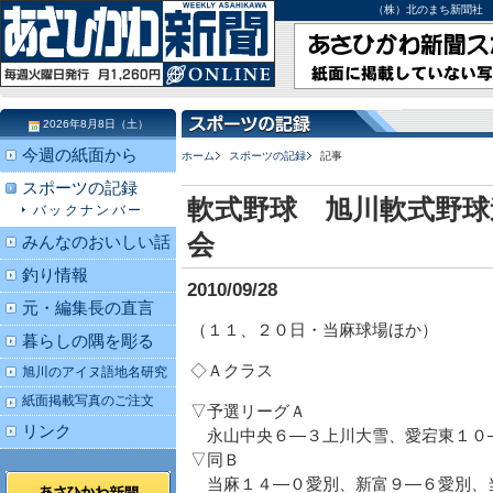
（株）北のまち新聞社 北海道
2026年8月8日（土）
今週の紙面から
ホーム
スポーツの記録
記事
スポーツの記録
軟式野球 旭川軟式野球
バックナンバー
会
みんなのおいしい話
釣り情報
2010/09/28
元・編集長の直言
（１１、２０日・当麻球場ほか）
暮らしの隅を彫る
◇Ａクラス
旭川のアイヌ語地名研究
紙面掲載写真のご注文
▽予選リーグＡ
リンク
永山中央６―３上川大雪、愛宕東１０
▽同Ｂ
当麻１４―０愛別、新富９―６愛別、