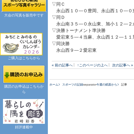
▽同Ｃ
永山西１０―０豊岡、永山西１０―０
大会の写真を販売中です
▽同Ｄ
永山南３５―０永山東、旭小１２―２
▽決勝トーナメント準決勝
愛宕東５―４当麻、永山西１２―１１
▽同決勝
永山西９―２愛宕東
ご購入はこちらから
« 前の記事へ
↑このページの上へ
次の記事へ »
ホーム
スポーツの記録
separator
今週の紙面から
記事
購読のお申込はこちらか
ら
好評連載中