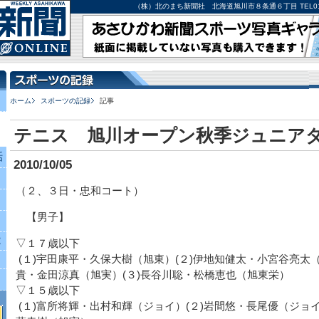
（株）北のまち新聞社 北海道旭川市８条通６丁目 TEL0166-27-
ホーム
スポーツの記録
記事
テニス 旭川オープン秋季ジュニア
話
2010/10/05
（２、３日・忠和コート）
【男子】
究
▽１７歳以下
(１)宇田康平・久保大樹（旭東）(２)伊地知健太・小宮谷亮太（
貴・金田涼真（旭実）(３)長谷川聡・松橋恵也（旭東栄）
▽１５歳以下
(１)富所将輝・出村和輝（ジョイ）(２)岩間悠・長尾優（ジョイ