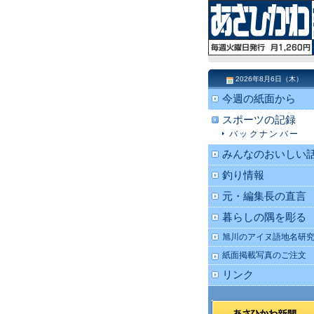
2026年8月6日（木）
今週の紙面から
スポーツの記録
バックナンバー
みんなのおいしい
釣り情報
元・編集長の直言
暮らしの隅を彫る
旭川のアイヌ語地名研
紙面掲載写真のご注文
リンク