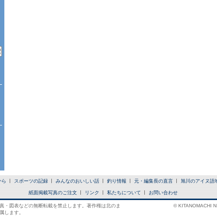
から
スポーツの記録
みんなのおいしい話
釣り情報
元・編集長の直言
旭川のアイヌ語
紙面掲載写真のご注文
リンク
私たちについて
お問い合わせ
真・図表などの無断転載を禁止します。著作権は北のま
© KITANOMACHI NE
属します。