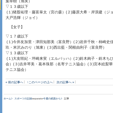
葉幸樹（旭実）
▽１３歳以下
(１)猪股祐理・藤富皐太（宮の森）(２)藤原大希・岸浪建（ジョ
大戸浩輝（ジョイ）
【女子】
▽１７歳以下
(１)今井友加里・津田知那美（富良野）(２)岩井千秋・柿崎史佳
玖・米沢みのり（旭東）(３)西出藍・関根由利子（富良野）
▽１３歳以下
(１)大友咲紀・坪崎来実（エルバッハ）(２)鈴木絢子・鈴木ち
会）(３)吉井琴美・葛本珠那（名寄テニス協会）(３)宮本絵梨
テニス協会）
« 前の記事へ
↑このページの上へ
次の記事へ »
ホーム
スポーツの記録
separator
今週の紙面から
記事