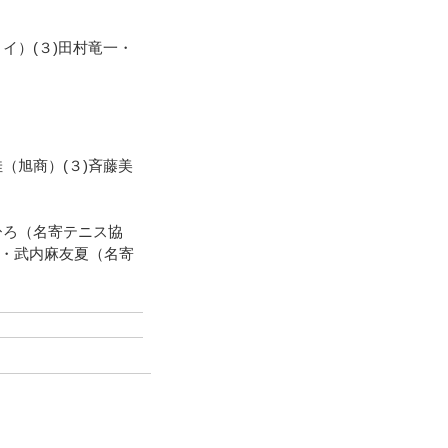
イ）(３)田村竜一・
（旭商）(３)斉藤美
ひろ（名寄テニス協
華・武内麻友夏（名寄