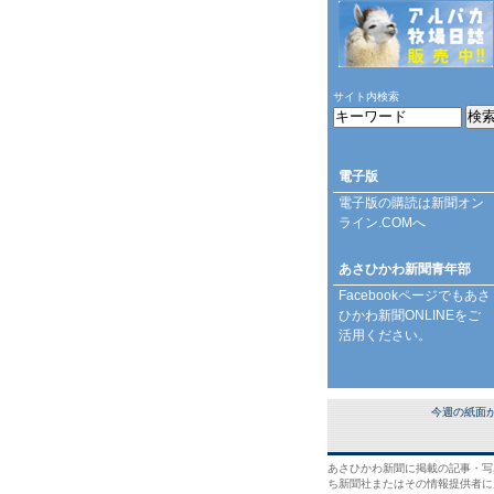
サイト内検索
電子版
電子版の購読は
新聞オン
ライン.COM
へ
あさひかわ新聞青年部
Facebookページ
でもあさ
ひかわ新聞ONLINEをご
活用ください。
今週の紙面
あさひかわ新聞に掲載の記事・写
ち新聞社またはその情報提供者に