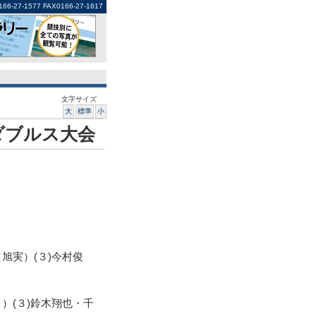
1577 FAX0166-27-1617
文字サイズ
大
標準
小
ダブルス大会
旭実）(３)今村俊
）(３)鈴木翔也・千