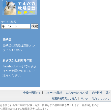
サイト内検索
電子版
電子版の購読は
新聞オン
ライン.COM
へ
あさひかわ新聞青年部
Facebookページ
でもあさ
ひかわ新聞ONLINEをご
活用ください。
今週の紙面から
スポーツの記録
みんなのおいしい話
釣り情報
元・
紙面掲載写真のご注文
リンク
私たちについて
あさひかわ新聞に掲載の記事・写真・図表などの無断転載を禁止します。著作権は北のま
ち新聞社またはその情報提供者に属します。