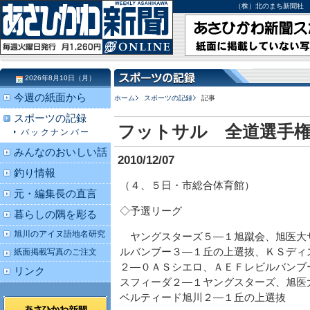
（株）北のまち新聞社 北海道
2026年8月10日（月）
今週の紙面から
ホーム
スポーツの記録
記事
スポーツの記録
フットサル 全道選手
バックナンバー
みんなのおいしい話
2010/12/07
釣り情報
（４、５日・市総合体育館）
元・編集長の直言
◇予選リーグ
暮らしの隅を彫る
旭川のアイヌ語地名研究
ヤングスターズ５―１旭蹴会、旭医大
ルバンブー３―１丘の上選抜、ＫＳディ
紙面掲載写真のご注文
２―０ＡＳシエロ、ＡＥＦレビルバンブ
リンク
スフィーダ２―１ヤングスターズ、旭医
ベルティード旭川２―１丘の上選抜