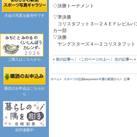
◇決勝トーナメント
大会の写真を販売中です
▽準決勝
コリスタフット３―２ＡＥＦレビルバ
カー部
▽決勝
ヤングスターズ４―２コリスタフット
ご購入はこちらから
« 前の記事へ
↑このページの上へ
次の記事へ »
ホーム
スポーツの記録
separator
今週の紙面から
記事
購読のお申込はこちらか
ら
好評連載中