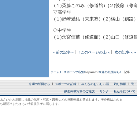
(１)斉藤このみ（修道館）(２)後藤（修
▽高学年
(１)野崎愛結（未来塾）(２)横山（釧路
◇中学生
(１)永宮佳苗（修道館）(２)山口（修道
« 前の記事へ
↑このページの上へ
次の記事へ »
ホーム
スポーツの記録
separator
今週の紙面から
記事
今週の紙面から
スポーツの記録
みんなのおいしい話
釣り情報
元・
紙面掲載写真のご注文
リンク
私たちについて
あさひかわ新聞に掲載の記事・写真・図表などの無断転載を禁止します。著作権は北のま
ち新聞社またはその情報提供者に属します。