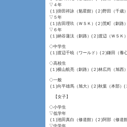
▽４年
(１)掛田祥詠（魁星館）(２)野田（千歳
▽５年
(１)吉田理玖（ＷＳＫ）(２)荒町（釧路
▽６年
(１)納谷蓮汰（釧路）(２)渡辺（ＷＳＫ）
◇中学生
(１)渡辺千暁（ワールド）(２)鎌田（養
◇高校生
(１)横山航亮（釧路）(２)林広尚（旭西
◇一般
(１)向平雄馬（旭大）(２)秋葉（本部）(
【女子】
◇小学生
▽低学年
(１)池田真白（修道館）(２)阿部（修道
▽中学年