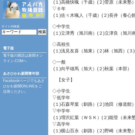
(１)高橋快颯（千歳）(２)菅原（未来塾
▽６年
(１)佐々木颯人（千歳）(２)長井（養心
◇中学生
サイト内検索
(１)立津秀（旭川南）(２)立津良（旭川
◇高校生
電子版
(１)浅見友喜（旭東）(２)林（旭西）(３
電子版の購読は
新聞オン
ライン.COM
へ
◇一般
(１)向平雄馬（旭大）(２)秋葉（本部）
あさひかわ新聞青年部
【女子】
Facebookページ
でもあさ
ひかわ新聞ONLINEをご
◇小学生
活用ください。
▽低学年
(１)石森琴葉（釧路）(２)池田（修道館
▽中学年
(１)増沢紅葉（ＷＳＫ）(２)能登（未来
▽高学年
(１)横山百永（釧路）(２)野崎（未来塾