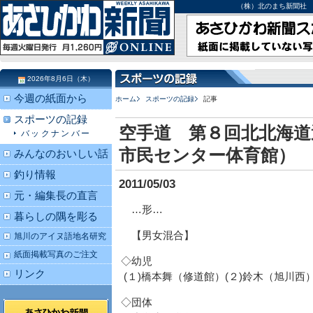
（株）北のまち新聞社 北海道
2026年8月6日（木）
今週の紙面から
ホーム
スポーツの記録
記事
スポーツの記録
空手道 第８回北北海道
バックナンバー
市民センター体育館）
みんなのおいしい話
釣り情報
2011/05/03
元・編集長の直言
…形…
暮らしの隅を彫る
【男女混合】
旭川のアイヌ語地名研究
紙面掲載写真のご注文
◇幼児
リンク
(１)橋本舞（修道館）(２)鈴木（旭川西
◇団体