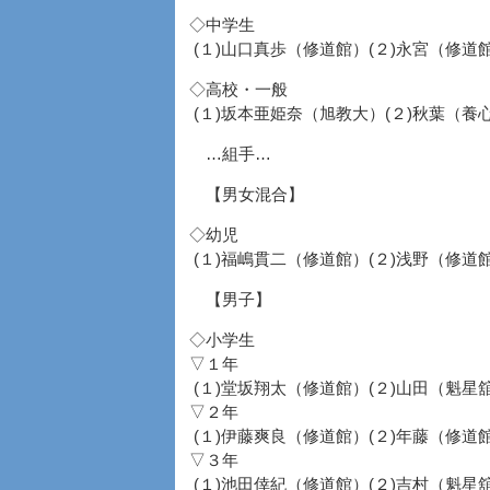
◇中学生
(１)山口真歩（修道館）(２)永宮（修道
◇高校・一般
(１)坂本亜姫奈（旭教大）(２)秋葉（養
…組手…
【男女混合】
◇幼児
(１)福嶋貫二（修道館）(２)浅野（修道
【男子】
◇小学生
▽１年
(１)堂坂翔太（修道館）(２)山田（魁星
▽２年
(１)伊藤爽良（修道館）(２)年藤（修道
▽３年
(１)池田倖紀（修道館）(２)吉村（魁星