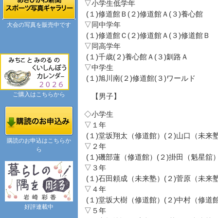
▽小学生低学年
(１)修道館Ｂ(２)修道館Ａ(３)養心館
▽同中学年
大会の写真を販売中です
(１)修道館Ｃ(２)修道館Ａ(３)修道館Ｂ
▽同高学年
(１)千歳(２)養心館Ａ(３)釧路Ａ
▽中学生
(１)旭川南(２)修道館(３)ワールド
ご購入はこちらから
【男子】
◇小学生
▽１年
(１)堂坂翔太（修道館）(２)山口（未来
購読のお申込はこちらか
▽２年
ら
(１)磯部蓮（修道館）(２)掛田（魁星舘
▽３年
(１)石田頼成（未来塾）(２)菅原（未来
▽４年
(１)堂坂大樹（修道館）(２)中村（修道
好評連載中
▽５年