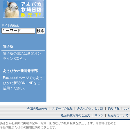
サイト内検索
電子版
電子版の購読は
新聞オン
ライン.COM
へ
あさひかわ新聞青年部
Facebookページ
でもあさ
ひかわ新聞ONLINEをご
活用ください。
今週の紙面から
スポーツの記録
みんなのおいしい話
釣り情報
元・
紙面掲載写真のご注文
リンク
私たちについて
あさひかわ新聞に掲載の記事・写真・図表などの無断転載を禁止します。著作権は北のま
ち新聞社またはその情報提供者に属します。