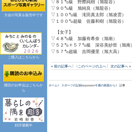
▽８１㌔級 野際純樹（旭龍谷）
▽９０㌔級 旭純良（旭龍谷）
▽１００㌔級 滝田真太郎（旭凌雲）
大会の写真を販売中です
▽１００㌔超級 佐藤和樹（旭龍谷）
【女子】
▽４８㌔級 加藤有希奈（旭南）
▽５２㌔＋５７㌔級 深谷美紗世（旭南
▽５７㌔超級 吉岡優里（旭大高）
ご購入はこちらから
« 前の記事へ
↑このページの上へ
次の記事へ »
購読のお申込はこちらか
ホーム
スポーツの記録
separator
今週の紙面から
記事
ら
好評連載中