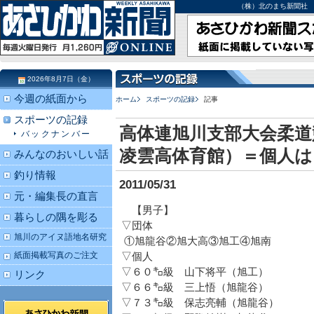
（株）北のまち新聞社 北海道
2026年8月7日（金）
今週の紙面から
ホーム
スポーツの記録
記事
スポーツの記録
高体連旭川支部大会柔道
バックナンバー
凌雲高体育館）＝個人は
みんなのおいしい話
釣り情報
2011/05/31
元・編集長の直言
【男子】
暮らしの隅を彫る
▽団体
旭川のアイヌ語地名研究
①旭龍谷②旭大高③旭工④旭南
紙面掲載写真のご注文
▽個人
▽６０㌔級 山下将平（旭工）
リンク
▽６６㌔級 三上悟（旭龍谷）
▽７３㌔級 保志亮輔（旭龍谷）