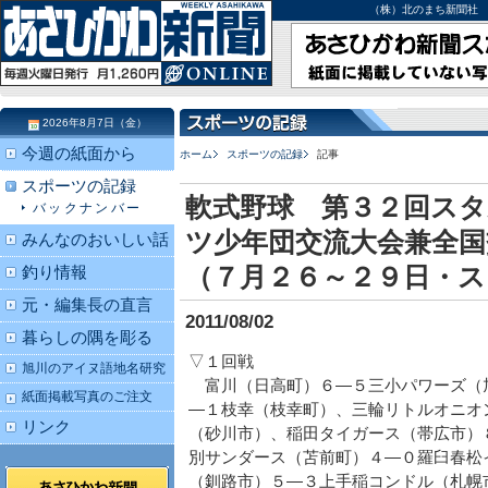
（株）北のまち新聞社 北海道
2026年8月7日（金）
今週の紙面から
ホーム
スポーツの記録
記事
スポーツの記録
軟式野球 第３２回ス
バックナンバー
ツ少年団交流大会兼全国
みんなのおいしい話
（７月２６～２９日・
釣り情報
元・編集長の直言
2011/08/02
暮らしの隅を彫る
▽１回戦
旭川のアイヌ語地名研究
富川（日高町）６―５三小パワーズ（
紙面掲載写真のご注文
―１枝幸（枝幸町）、三輪リトルオニオ
リンク
（砂川市）、稲田タイガース（帯広市）
別サンダース（苫前町）４―０羅臼春松
（釧路市）５―３上手稲コンドル（札幌