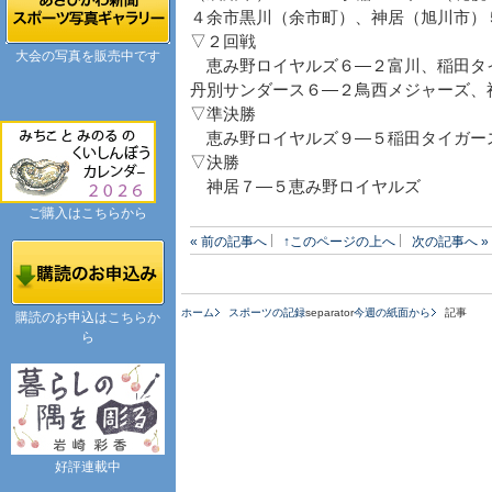
４余市黒川（余市町）、神居（旭川市）
▽２回戦
大会の写真を販売中です
恵み野ロイヤルズ６―２富川、稲田タ
丹別サンダース６―２鳥西メジャーズ、
▽準決勝
恵み野ロイヤルズ９―５稲田タイガー
▽決勝
神居７―５恵み野ロイヤルズ
ご購入はこちらから
« 前の記事へ
↑このページの上へ
次の記事へ »
ホーム
スポーツの記録
separator
今週の紙面から
記事
購読のお申込はこちらか
ら
好評連載中