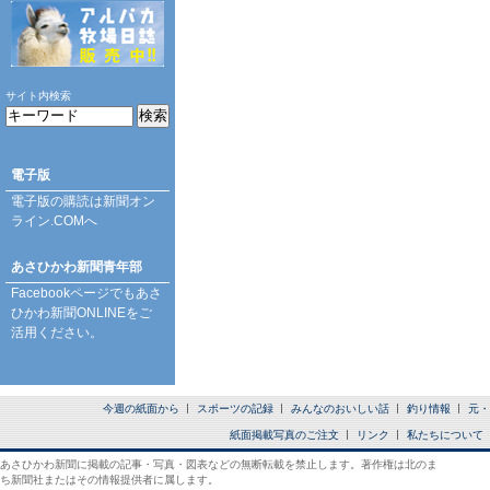
サイト内検索
電子版
電子版の購読は
新聞オン
ライン.COM
へ
あさひかわ新聞青年部
Facebookページ
でもあさ
ひかわ新聞ONLINEをご
活用ください。
今週の紙面から
スポーツの記録
みんなのおいしい話
釣り情報
元・
紙面掲載写真のご注文
リンク
私たちについて
あさひかわ新聞に掲載の記事・写真・図表などの無断転載を禁止します。著作権は北のま
ち新聞社またはその情報提供者に属します。