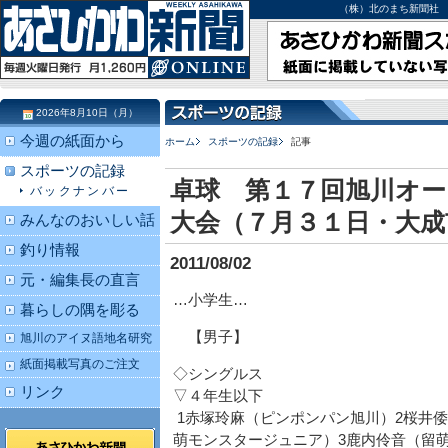
（株）北のまち新聞社 北海道
2026年8月10日（月）
今週の紙面から
ホーム
スポーツの記録
記事
スポーツの記録
卓球 第１７回旭川オ
バックナンバー
大会（７月３１日・大成
みんなのおいしい話
釣り情報
2011/08/02
元・編集長の直言
…小学生…
暮らしの隅を彫る
【男子】
旭川のアイヌ語地名研究
紙面掲載写真のご注文
◇シングルス
リンク
▽４年生以下
1赤塚玲麻（ピンポンパン旭川）2桜井
萌モンスタージュニア）3鹿内伶音（留