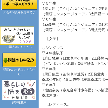
▽５年生
1秦大翔（ＴＣけんぶちジュニア）2平
大会の写真を販売中です
（留萌モンスタージュニア）3太田丞一
▽６年生
1斉藤光（ＴＣけんぶちジュニア）2山
（留萌モンスタージュニア）3田沢元気
【女子】
ご購入はこちらから
◇シングルス
▽４年生以下
1舟田希粒（日章卓球少年団）2工藤輝
（ピンポンパン旭川）3藤沢紗希（ピン
▽５年生
購読のお申込はこちらか
ら
1黒田侑里（苫前卓球連盟）2工藤愛実
卓球少年団）4渡辺杏奈（枝幸卓球スポ
▽６年生
1塩飽奈央（春光台卓球少年団）2小柳
卓球連盟）
好評連載中
…レディース…