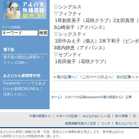
◇シングルス
▽フィフティ
1草創富美子（花咲クラブ）2太田真理
3山崎栄子（アドバンス）
サイト内検索
▽シックスティ
1田中みえ子（個人）2木下和子（ピン
3堀内静恵（アドバンス）
電子版
▽セブンティ
電子版の購読は
新聞オン
1長田俊子（花咲クラブ）
ライン.COM
へ
あさひかわ新聞青年部
« 前の記事へ
↑このページの上へ
次の記事へ »
Facebookページ
でもあさ
ひかわ新聞ONLINEをご
活用ください。
ホーム
スポーツの記録
separator
今週の紙面から
記事
今週の紙面から
スポーツの記録
みんなのおいしい話
釣り情報
元・
紙面掲載写真のご注文
リンク
私たちについて
あさひかわ新聞に掲載の記事・写真・図表などの無断転載を禁止します。著作権は北のま
ち新聞社またはその情報提供者に属します。