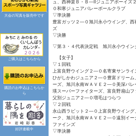
ュ、西神楽Ｂ・Ｂ―IIジュニアボーイズ
０和寒ジュニアバレーボールクラブ
▽準決勝
大会の写真を販売中です
豊富ガッツ２―０旭川永小ウイング、西神
ズ
▽決勝
▽第３・４代表決定戦 旭川永小ウイン
【女子】
ご購入はこちらから
▽１回戦
上富良野ウイング２―０名寄東サンライ
ひがしかわジュニア２―０豊富ドリーム
ーズ、旭川永南ＷＡＶＥ２―０美深バレ
購読のお申込はこちらか
瑛スーパーファイターズ、富良野扇山フ
ら
父別ジュニア２―０増毛はつらつ
▽２回戦
永山西ラビット２―０上富良野ウイング
ーク、旭川永南ＷＡＶＥ２―０遠別イー
ファインズ
好評連載中
▽準決勝