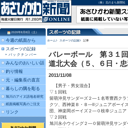
（株）北のまち新聞社 北海道
2026年8月8日（土）
今週の紙面から
ホーム
スポーツの記録
記事
スポーツの記録
バレーボール 第３１
バックナンバー
道北大会（５、６日・忠
みんなのおいしい話
釣り情報
2011/11/08
元・編集長の直言
【男子・男女混合】
暮らしの隅を彫る
▽１回戦
旭川のアイヌ語地名研究
留萌沖見サンダーズ２―１名寄豊西クラ
紙面掲載写真のご注文
クツ、西神楽Ｂ・Ｂ―IIジュニアボーイ
団、神楽岡ボーイズ２―０枝幸ジュニア
リンク
▽２回戦
旭川永小ウイング２―０留萌沖見サンダ