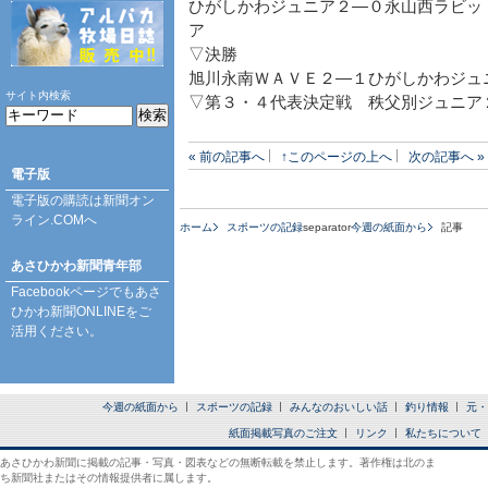
ひがしかわジュニア２―０永山西ラビッ
ア
▽決勝
旭川永南ＷＡＶＥ２―１ひがしかわジュ
サイト内検索
▽第３・４代表決定戦 秩父別ジュニア
« 前の記事へ
↑このページの上へ
次の記事へ »
電子版
電子版の購読は
新聞オン
ライン.COM
へ
ホーム
スポーツの記録
separator
今週の紙面から
記事
あさひかわ新聞青年部
Facebookページ
でもあさ
ひかわ新聞ONLINEをご
活用ください。
今週の紙面から
スポーツの記録
みんなのおいしい話
釣り情報
元・
紙面掲載写真のご注文
リンク
私たちについて
あさひかわ新聞に掲載の記事・写真・図表などの無断転載を禁止します。著作権は北のま
ち新聞社またはその情報提供者に属します。