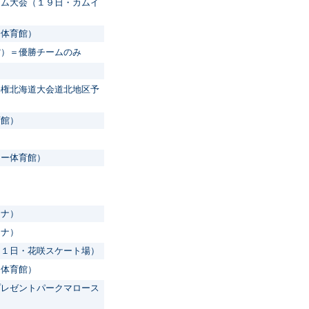
ーム大会（１９日・カムイ
合体育館）
館）＝優勝チームのみ
手権北海道大会道北地区予
育館）
ター体育館）
ーナ）
ーナ）
１１日・花咲スケート場）
ー体育館）
プレゼントパークマロース