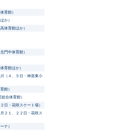
合体育館）
ーほか）
成高体育館ほか）
・北門中体育館）
）
小体育館ほか）
旭川（４、５日・神居東小
体育館）
町総合体育館）
２２日・花咲スケート場）
１月２１、２２日・花咲ス
リーナ）