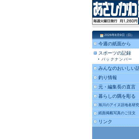
2026年8月9日（日）
今週の紙面から
スポーツの記録
バックナンバー
みんなのおいしい
釣り情報
元・編集長の直言
暮らしの隅を彫る
旭川のアイヌ語地名研
紙面掲載写真のご注文
リンク