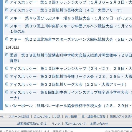
アイスホッケー 第１０回チャレンジカップ（１月３０～２月３日・
アイスホッケー 第３２回旭川市長杯大会（４日・大雪アリーナ）
スキー 第４６回ぴっぷスキー場ＧＳ競技大会（１月２９日・ぴっぷ
スキー 第３０回上川中央部スキー少年団アルペン競技大会（１月２
１位のみ
スキー 第２２回北海道マスターズアルペン大回転競技大会（５日・
1月31日
柔道 第３８回旭川市近隣市町中学校大会新人戦兼片岡繁雄杯（２８
育館）
アイスホッケー 第１０回チャレンジカップ（２４～２７、２９日・
アイスホッケー 第３２回旭川市長杯リーグ大会（２３、２８日・大
アイスホッケー 第３２回旭川リーグ大会（２２日・大雪アリーナ）
アイスホッケー 第５回旭川中央ライオンズクラブ杯全道小学生大会
ーナ）
バレーボール 旭川バレーボール協会長杯中学校大会（２８、２９日
から
スポーツの記録
みんなのおいしい話
釣り情報
元・編集長の直言
旭川のアイヌ語
紙面掲載写真のご注文
リンク
私たちについて
お問い合わせ
真・図表などの無断転載を禁止します。著作権は北のま
© KITANOMACHI NE