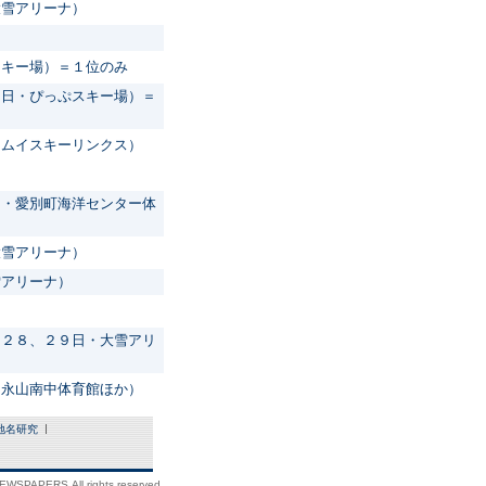
大雪アリーナ）
スキー場）＝１位のみ
９日・ぴっぷスキー場）＝
カムイスキーリンクス）
日・愛別町海洋センター体
大雪アリーナ）
雪アリーナ）
（２８、２９日・大雪アリ
・永山南中体育館ほか）
地名研究
WSPAPERS.All rights reserved.