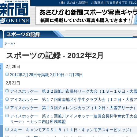
（株）北のまち新聞社 北海道旭川市８条通６丁目 TEL0166-27-
ホーム
スポーツの記録 - 2012年2月
2月28日
話
2012年2月28日号掲載 2月19日～2月26日
2月21日
アイスホッケー 第３２回旭川市長杯リーグ大会（１３～１６日・大
アイスホッケー 第１７回道南地区小学生クラブ大会（１２日・大雪
究
アイスホッケー 第１０回チャレンジカップ（１２日・大雪アリーナ
アイスホッケー 第２１回旭川アイスホッケー連盟会長杯争奪女子大
リーナ）＝カッコ内は所属連盟
スキー キャンモアＧＳＬ８（１１日・キャンモアスキービレッジ）