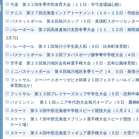
弓道 第３２回冬季市民体育大会（１１日・市弓道場誠心館）
テニス 第２７回北海道インドアトーナメント（１０～１２日・市総
バスケットボール 第８回旭川カップ（５日・美瑛町スポーツセンタ
バレーボール 第２回高体連旭川支部冬季大会（１１、１２日・旭明
2月7日
バレーボール 第３１回旭川小学生新人戦（４日・比布町体育館）
バスケットボール 第３２回フタバスポーツ旗争奪中学校大会（４日
空手道 第２５回旭川地区会長杯選手権大会（５日・忠和公園体育館
ミニバスケットボール 第９回旭川地区冬季リーグ（４、５日・美瑛
フットサル スーパースポーツゼビオ杯第２１回フェスティバルイン
体育館ほか）
フットサル 第１３回プレイヤーズカップ中学生大会（５日・忠和中
バドミントン 第１１回シニア年代別大会旭川オープン（５日・鷹栖
スケート 第５３回中部北海道中学校スピード競技大会（１月２１、
スケート 第１７回中部北海道スプリント選手権大会スピード競技（
ケート場）
スケート 第５４回中部北海道フィギュア選手権大会（５日・大雪ア