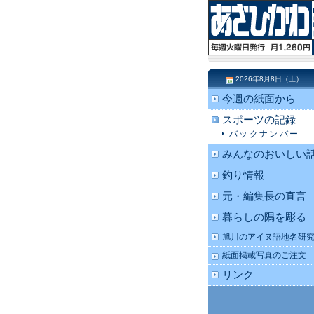
2026年8月8日（土）
今週の紙面から
スポーツの記録
バックナンバー
みんなのおいしい
釣り情報
元・編集長の直言
暮らしの隅を彫る
旭川のアイヌ語地名研
紙面掲載写真のご注文
リンク