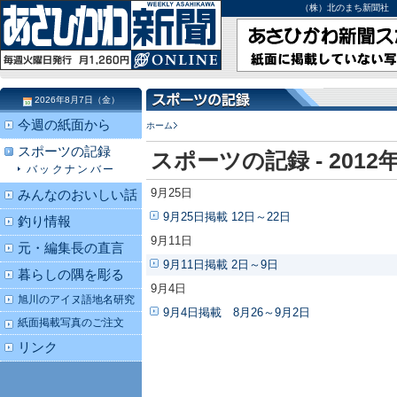
（株）北のまち新聞社 北海道
2026年8月7日（金）
今週の紙面から
ホーム
スポーツの記録
スポーツの記録 - 2012
バックナンバー
9月25日
みんなのおいしい話
9月25日掲載 12日～22日
釣り情報
9月11日
元・編集長の直言
9月11日掲載 2日～9日
暮らしの隅を彫る
9月4日
旭川のアイヌ語地名研究
9月4日掲載 8月26～9月2日
紙面掲載写真のご注文
リンク