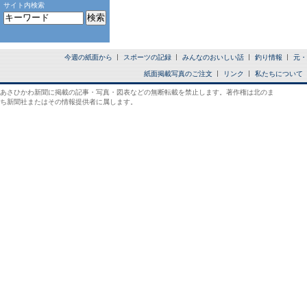
サイト内検索
今週の紙面から
スポーツの記録
みんなのおいしい話
釣り情報
元・
紙面掲載写真のご注文
リンク
私たちについて
あさひかわ新聞に掲載の記事・写真・図表などの無断転載を禁止します。著作権は北のま
ち新聞社またはその情報提供者に属します。