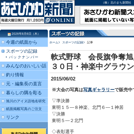
（株）北のまち新聞社 北海道
2026年8月6日（木）
今週の紙面から
ホーム
スポーツの記録
記事
スポーツの記録
軟式野球 会長旗争奪旭
バックナンバー
３０日・神楽中グラウ
みんなのおいしい話
釣り情報
2015/06/02
元・編集長の直言
※大会の写真は
写真ギャラリー
で販売中
暮らしの隅を彫る
▽準決勝
旭川のアイヌ語地名研究
東明１５―８神楽、北門６―１神居
紙面掲載写真のご注文
▽決勝
リンク
東明５―２北門
◇表彰選手