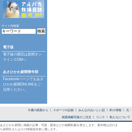
サイト内検索
電子版
電子版の購読は
新聞オン
ライン.COM
へ
あさひかわ新聞青年部
Facebookページ
でもあさ
ひかわ新聞ONLINEをご
活用ください。
今週の紙面から
スポーツの記録
みんなのおいしい話
釣り情報
元・
紙面掲載写真のご注文
リンク
私たちについて
あさひかわ新聞に掲載の記事・写真・図表などの無断転載を禁止します。著作権は北のま
ち新聞社またはその情報提供者に属します。