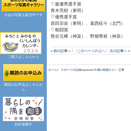
▽最優秀選手賞
青木亮樹（東明）
大会の写真を販売中です
▽優秀選手賞
原田宗栄（東明）、葛西柾斗（北門）
▽敢闘賞
熊谷元稀（神楽）、野畑尊裕（神居）
« 前の記事へ
↑このページの上へ
次の記事へ »
ご購入はこちらから
ホーム
スポーツの記録
separator
今週の紙面から
記事
購読のお申込はこちらか
ら
好評連載中