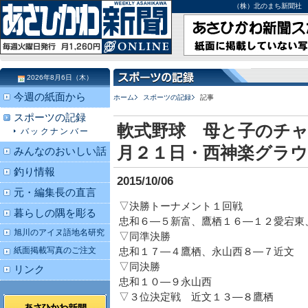
（株）北のまち新聞社 北海道
2026年8月6日（木）
今週の紙面から
ホーム
スポーツの記録
記事
スポーツの記録
軟式野球 母と子のチ
バックナンバー
月２１日・西神楽グラ
みんなのおいしい話
釣り情報
2015/10/06
元・編集長の直言
▽決勝トーナメント１回戦
暮らしの隅を彫る
忠和６―５新富、鷹栖１６―１２愛宕東
旭川のアイヌ語地名研究
▽同準決勝
紙面掲載写真のご注文
忠和１７―４鷹栖、永山西８―７近文
▽同決勝
リンク
忠和１０―９永山西
▽３位決定戦 近文１３―８鷹栖