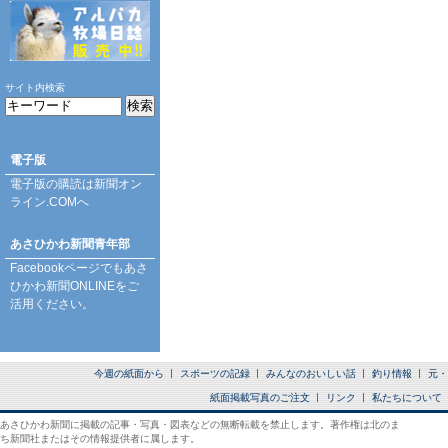
サイト内検索
電子版
電子版の購読は
新聞オン
ライン.COM
へ
あさひかわ新聞青年部
Facebookページ
でもあさ
ひかわ新聞ONLINEをご
活用ください。
今週の紙面から
スポーツの記録
みんなのおいしい話
釣り情報
元・
紙面掲載写真のご注文
リンク
私たちについて
あさひかわ新聞に掲載の記事・写真・図表などの無断転載を禁止します。著作権は北のま
ち新聞社またはその情報提供者に属します。