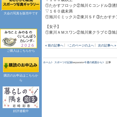
①たかすフロック②旭川Ｃコンドル③湧
▽１６０歳未満
大会の写真を販売中です
①旭川Ｃミックス②東川ＳＦ③たかすチ
【女子】
①東川ＡＭスワン②旭川東クラブＣ③旭
« 前の記事へ
↑このページの上へ
次の記事へ »
ご購入はこちらから
ホーム
スポーツの記録
separator
今週の紙面から
記事
購読のお申込はこちらか
ら
好評連載中