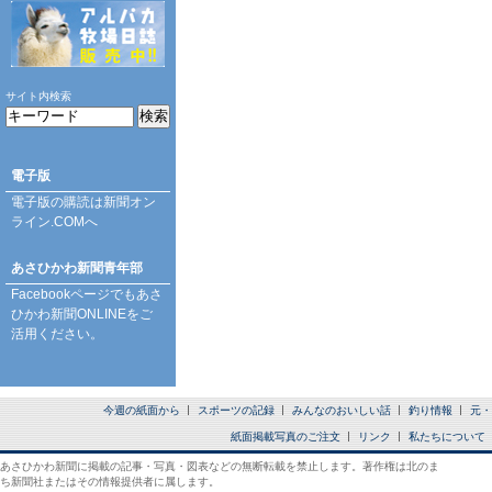
サイト内検索
電子版
電子版の購読は
新聞オン
ライン.COM
へ
あさひかわ新聞青年部
Facebookページ
でもあさ
ひかわ新聞ONLINEをご
活用ください。
今週の紙面から
スポーツの記録
みんなのおいしい話
釣り情報
元・
紙面掲載写真のご注文
リンク
私たちについて
あさひかわ新聞に掲載の記事・写真・図表などの無断転載を禁止します。著作権は北のま
ち新聞社またはその情報提供者に属します。