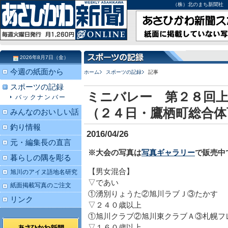
（株）北のまち新聞社 北海道
2026年8月7日（金）
今週の紙面から
ホーム
スポーツの記録
記事
スポーツの記録
ミニバレー 第２８回上
バックナンバー
（２４日・鷹栖町総合体
みんなのおいしい話
釣り情報
2016/04/26
元・編集長の直言
※大会の写真は
写真ギャラリー
で販売中
暮らしの隅を彫る
【男女混合】
旭川のアイヌ語地名研究
▽であい
紙面掲載写真のご注文
①湧別りょうた②旭川ラブＪ③たかす
リンク
▽２４０歳以上
①旭川クラブ②旭川東クラブＡ③札幌フ
▽１６０歳以上