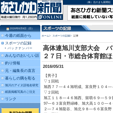
（株）北のまち新聞社 北海道
2026年8月9日（日）
今週の紙面から
ホーム
スポーツの記録
記事
スポーツの記録
高体連旭川支部大会 
バックナンバー
２７日・市総合体育館ほ
みんなのおいしい話
釣り情報
2016/05/31
元・編集長の直言
【男子】
暮らしの隅を彫る
▽１回戦
旭川のアイヌ語地名研究
旭西７７―４４旭明成、富良野１０４―
紙面掲載写真のご注文
▽２回戦
旭工１１８―４６旭西、留萌６９―５９
リンク
97―６３富良野緑峰、旭大高１００―
２―７４旭龍谷、旭北９８―６６富良野