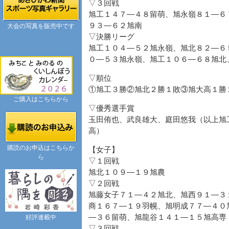
▽３回戦
旭工１４７―４８留萌、旭永嶺８１―６
９３―６２旭南
大会の写真を販売中です
▽決勝リーグ
旭工１０４―５２旭永嶺、旭北８２―６
０―５３旭永嶺、旭工１０６―６８旭北
▽順位
①旭工３勝②旭北２勝１敗③旭大高１勝
ご購入はこちらから
▽優秀選手賞
玉田侑也、武良雄大、庭田悠我（以上旭
高）
購読のお申込はこちらか
【女子】
ら
▽１回戦
旭北１０９―１９旭農
▽２回戦
旭藤女子７１―４２旭北、旭西９１―３
商１６７―１９羽幌、旭明成７７―４０
―３６留萌、旭龍谷１４１―１５旭高専
好評連載中
▽３回戦