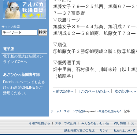
旭藤女子７９―２５旭西、旭商６７―３
７―３７富良野
▽決勝リーグ
旭藤女子８９―４４旭商、旭明成７７―
サイト内検索
旭明成６２―５８旭商、旭藤女子７３―
▽順位
電子版
①旭藤女子３勝②旭明成２勝１敗③旭龍
電子版の購読は
新聞オン
ライン.COM
へ
▽優秀選手賞
畑中里南、石村優衣、川崎未鈴（以上旭
あさひかわ新聞青年部
（旭龍谷）
Facebookページ
でもあさ
ひかわ新聞ONLINEをご
« 前の記事へ
↑このページの上へ
次の記事へ »
活用ください。
ホーム
スポーツの記録
separator
今週の紙面から
記事
今週の紙面から
スポーツの記録
みんなのおいしい話
釣り情報
元・
紙面掲載写真のご注文
リンク
私たちについて