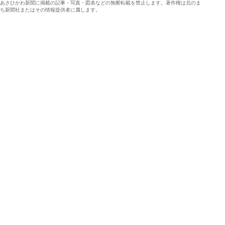
あさひかわ新聞に掲載の記事・写真・図表などの無断転載を禁止します。著作権は北のま
ち新聞社またはその情報提供者に属します。