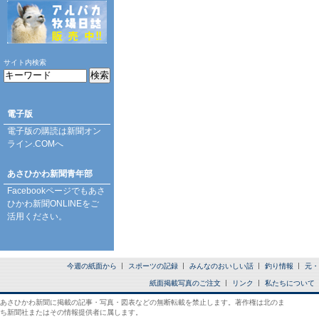
サイト内検索
電子版
電子版の購読は
新聞オン
ライン.COM
へ
あさひかわ新聞青年部
Facebookページ
でもあさ
ひかわ新聞ONLINEをご
活用ください。
今週の紙面から
スポーツの記録
みんなのおいしい話
釣り情報
元・
紙面掲載写真のご注文
リンク
私たちについて
あさひかわ新聞に掲載の記事・写真・図表などの無断転載を禁止します。著作権は北のま
ち新聞社またはその情報提供者に属します。