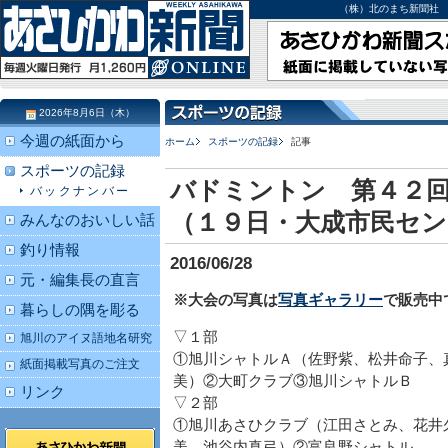
（株）北のまち新聞社 北海道
2026年8月6日（木）
今週の紙面から
ホーム
スポーツの記録
記事
スポーツの記録
バドミントン 第４２
バックナンバー
（１９日・大成市民セン
みんなのおいしい話
釣り情報
2016/06/28
元・編集長の直言
※大会の写真は
写真ギャラリー
で販売中
暮らしの隅を彫る
▽１部
旭川のアイヌ語地名研究
①旭川シャトルＡ（佐野紫、松井命子、
紙面掲載写真のご注文
美）②大町クラブ③旭川シャトルＢ
リンク
▽２部
①旭川あさひクラブ（江田さとみ、花井
美、池谷内真弓）②富良野シャトル