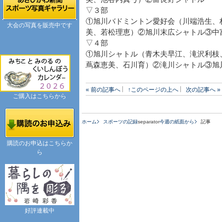
▽３部
①旭川バドミントン愛好会（川端浩生、
大会の写真を販売中です
美、若松理恵）②旭川末広シャトル③中
▽４部
①旭川シャトル（青木夫早江、滝沢利枝
蔦森恵美、石川育）②滝川シャトル③旭
« 前の記事へ
↑このページの上へ
次の記事へ »
ご購入はこちらから
ホーム
スポーツの記録
separator
今週の紙面から
記事
購読のお申込はこちらか
ら
好評連載中