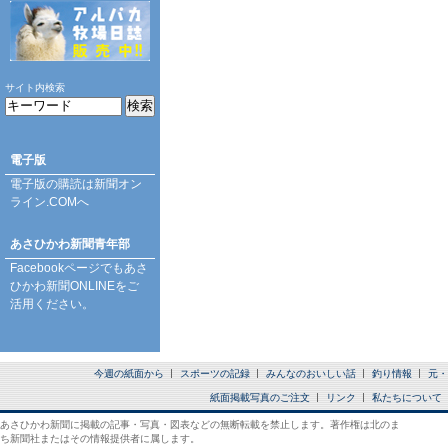
サイト内検索
電子版
電子版の購読は
新聞オン
ライン.COM
へ
あさひかわ新聞青年部
Facebookページ
でもあさ
ひかわ新聞ONLINEをご
活用ください。
今週の紙面から
スポーツの記録
みんなのおいしい話
釣り情報
元・
紙面掲載写真のご注文
リンク
私たちについて
あさひかわ新聞に掲載の記事・写真・図表などの無断転載を禁止します。著作権は北のま
ち新聞社またはその情報提供者に属します。