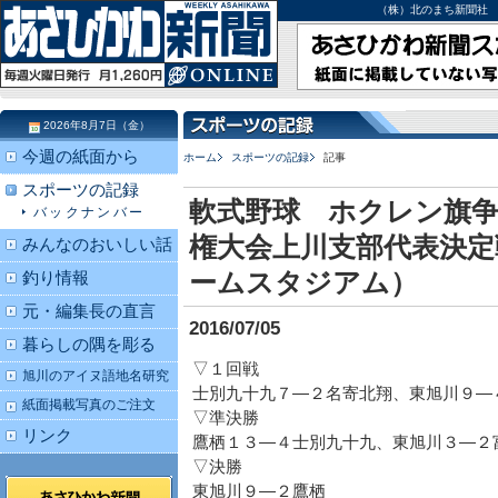
（株）北のまち新聞社 北海道
2026年8月7日（金）
今週の紙面から
ホーム
スポーツの記録
記事
スポーツの記録
軟式野球 ホクレン旗争
バックナンバー
権大会上川支部代表決定
みんなのおいしい話
ームスタジアム）
釣り情報
元・編集長の直言
2016/07/05
暮らしの隅を彫る
▽１回戦
旭川のアイヌ語地名研究
士別九十九７―２名寄北翔、東旭川９―
紙面掲載写真のご注文
▽準決勝
リンク
鷹栖１３―４士別九十九、東旭川３―２
▽決勝
東旭川９―２鷹栖