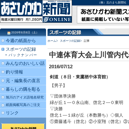
（株）北のまち新聞社 北海道
2026年8月8日（土）
今週の紙面から
ホーム
スポーツの記録
記事
スポーツの記録
中連体育大会上川管内代
バックナンバー
みんなのおいしい話
2016/07/12
釣り情報
剣道（８日・東鷹栖中体育館）
元・編集長の直言
【男子】
暮らしの隅を彫る
▽団体準決勝
旭川のアイヌ語地名研究
緑が丘１―０永山南、啓北２―０東明
紙面掲載写真のご注文
▽決勝
リンク
啓北１―１緑が丘（本数勝ち）◇個人
①齋藤遙斗（啓北）②小室翔（啓北）③