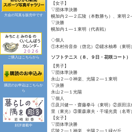
【女子】
▽団体準決勝
大会の写真を販売中です
幌加内２―２広陵（本数勝ち）、東明２
▽決勝
幌加内１―１東明（代表戦）
◇個人
①木村伶音奈（啓北）②鑓水柚希（東明
ソフトテニス（８、９日・花咲コート）
ご購入はこちらから
【男子】
▽団体準決勝
永山２―０神楽、光陽２―１東明
購読のお申込はこちらか
▽決勝
ら
永山２―１光陽
▽個人
①及川健一・齋藤拳斗（東明）②原田涼
里（東光）③重森康夫・干場光貴（名寄
【女子】
▽団体準決勝
好評連載中
広陵２―１神楽、光陽２―１緑が丘