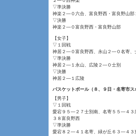
２―０西神楽
▽準決勝
神楽２―０六合、富良野西・富良野山部
▽決勝
神楽２―０富良野西・富良野山部
【女子】
▽１回戦
神居２―０富良野西、永山２―０名寄、
▽準決勝
神居２―１永山、広陵２―０士別
▽決勝
神居２―１広陵
バスケットボール（８、９日・名寄市ス
【男子】
▽１回戦
愛宕９５―２７士別南、名寄５５―４３
３８富良野西
▽準決勝
愛宕８２―４１名寄、緑が丘６３―４３