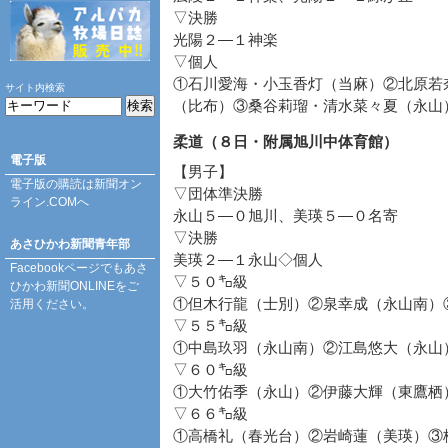
▽決勝
光陽２―１神楽
▽個人
①石川愛海・小玉香灯（当麻）②北原若
サイト内検索
（比布）③桑谷莉瑠・清水菜々夏（永山
柔道（８日・附属旭川中体育館）
電子版
【男子】
電子版の購読は
新聞オン
▽団体準決勝
ライン.COM
へ
永山５―０旭川、美瑛５―０名寄
▽決勝
あさひかわ新聞青年部
美瑛２―１永山◇個人
Facebookページ
でもあさ
▽５０㌔級
ひかわ新聞ONLINEをご
①但木行龍（士別）②泉幸成（永山南）
活用ください。
▽５５㌔級
①中島玖羽（永山南）②江島悠大（永山
▽６０㌔級
①大竹佑季（永山）②伊藤大輝（東鷹栖
▽６６㌔級
①高橋礼（春光台）②岩崎蓮（美瑛）③