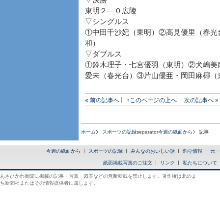
▽決勝
東明２―０広陵
▽シングルス
①中田千沙妃（東明）②高見優里（春光
和）
▽ダブルス
①鈴木理子・七宮優羽（東明）②犬嶋美
愛未（春光台）③片山優亜・岡田麻椰（
« 前の記事へ
↑このページの上へ
次の記事へ »
ホーム
スポーツの記録
separator
今週の紙面から
記事
今週の紙面から
スポーツの記録
みんなのおいしい話
釣り情報
元・
紙面掲載写真のご注文
リンク
私たちについて
あさひかわ新聞に掲載の記事・写真・図表などの無断転載を禁止します。著作権は北のま
ち新聞社またはその情報提供者に属します。