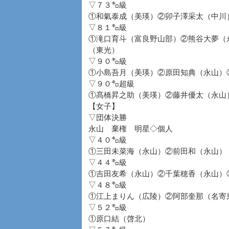
▽７３㌔級
①和氣泰成（美瑛）②卯子澤采太（中川
▽８１㌔級
①滝口育斗（富良野山部）②熊谷大夢（
（東光）
▽９０㌔級
①小島吾月（美瑛）②原田知典（永山）
▽９０㌔超級
①髙橋昇之助（美瑛）②藤井優太（永山
【女子】
▽団体決勝
永山 棄権 明星◇個人
▽４０㌔級
①三田未菜海（永山）②前田和（永山）
▽４４㌔級
①吉田友希（永山）②千葉穂香（永山）
▽４８㌔級
①江上まりん（広陵）②阿部奎那（名寄
▽５２㌔級
①原口結（啓北）