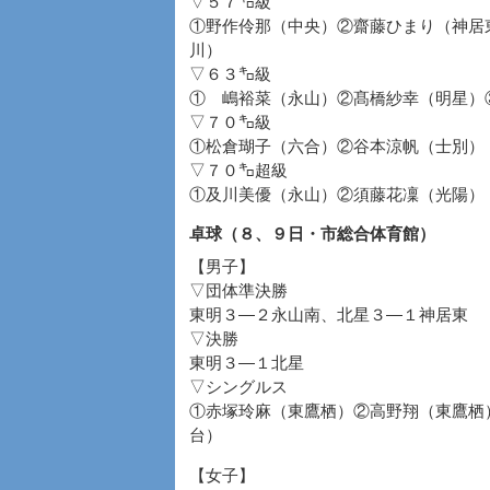
▽５７㌔級
①野作伶那（中央）②齋藤ひまり（神居
川）
▽６３㌔級
① 嶋裕菜（永山）②髙橋紗幸（明星）
▽７０㌔級
①松倉瑚子（六合）②谷本涼帆（士別）
▽７０㌔超級
①及川美優（永山）②須藤花凜（光陽）
卓球（８、９日・市総合体育館）
【男子】
▽団体準決勝
東明３―２永山南、北星３―１神居東
▽決勝
東明３―１北星
▽シングルス
①赤塚玲麻（東鷹栖）②高野翔（東鷹栖
台）
【女子】