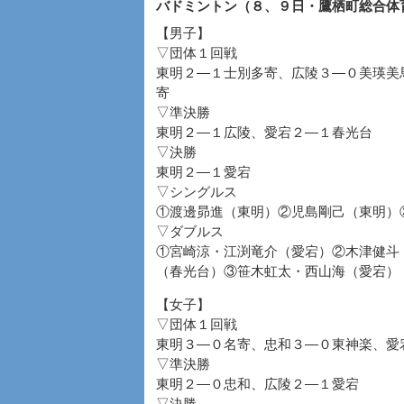
バドミントン（８、９日・鷹栖町総合体
【男子】
▽団体１回戦
東明２―１士別多寄、広陵３―０美瑛美
寄
▽準決勝
東明２―１広陵、愛宕２―１春光台
▽決勝
東明２―１愛宕
▽シングルス
①渡邊昴進（東明）②児島剛己（東明）
▽ダブルス
①宮崎涼・江渕竜介（愛宕）②木津健斗
（春光台）③笹木虹太・西山海（愛宕）
【女子】
▽団体１回戦
東明３―０名寄、忠和３―０東神楽、愛
▽準決勝
東明２―０忠和、広陵２―１愛宕