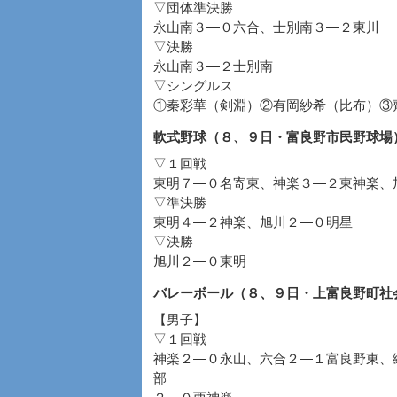
▽団体準決勝
永山南３―０六合、士別南３―２東川
▽決勝
永山南３―２士別南
▽シングルス
①秦彩華（剣淵）②有岡紗希（比布）③
軟式野球（８、９日・富良野市民野球場
▽１回戦
東明７―０名寄東、神楽３―２東神楽、
▽準決勝
東明４―２神楽、旭川２―０明星
▽決勝
旭川２―０東明
バレーボール（８、９日・上富良野町社
【男子】
▽１回戦
神楽２―０永山、六合２―１富良野東、
部