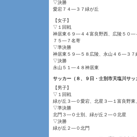
▽決勝
愛宕７４―３７緑が丘
【女子】
▽１回戦
神居東６９―４４富良野西、広陵５０―
７５―７名寄
▽準決勝
神居東５９―５８広陵、永山４６―３７
▽決勝
永山５１―４８神居東
サッカー（８、９日・士別市天塩川サッ
【男子】
▽１回戦
緑が丘３―０愛宕、北星３―１富良野東
▽準決勝
北門３―０士別、緑が丘２―０北星
▽決勝
緑が丘２―０北門