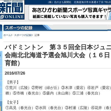
（株）北のまち新聞社 北海道旭川市８条通６丁目 TEL0166-27-
ホーム
スポーツの記録
記事
バドミントン 第３５回全日本ジュ
会南北北海道予選会旭川大会（１６日
話
育館）
2016/07/26
【男子】
究
①荒川（広陵）②野村（緑が丘）③木津（愛宕）④岩戸（愛宕
栖）⑤市橋（春光台）⑤森内（永山南）⑤三浦（春光台）
【女子】
①高見（春光台）②水田（春光台）③村瀬（広陵）④花井（春