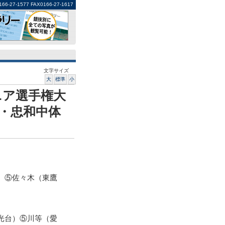
1577 FAX0166-27-1617
文字サイズ
大
標準
小
ニア選手権大
・忠和中体
）⑤佐々木（東鷹
光台）⑤川等（愛