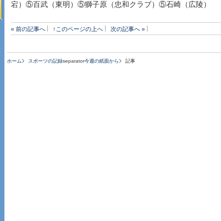
宕）⑤百武（東明）⑤獅子原（忠和クラブ）⑤石崎（広陵）
« 前の記事へ
↑このページの上へ
次の記事へ »
ホーム
スポーツの記録
separator
今週の紙面から
記事