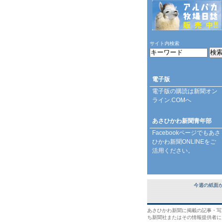
サイト内検索
電子版
電子版の購読は
新聞オン
ライン.COM
へ
あさひかわ新聞青年部
Facebookページ
でもあさ
ひかわ新聞ONLINEをご
活用ください。
今週の紙面
あさひかわ新聞に掲載の記事・写
ち新聞社またはその情報提供者に