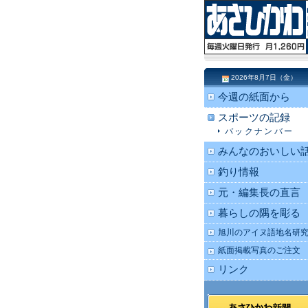
2026年8月7日（金）
今週の紙面から
スポーツの記録
バックナンバー
みんなのおいしい
釣り情報
元・編集長の直言
暮らしの隅を彫る
旭川のアイヌ語地名研
紙面掲載写真のご注文
リンク