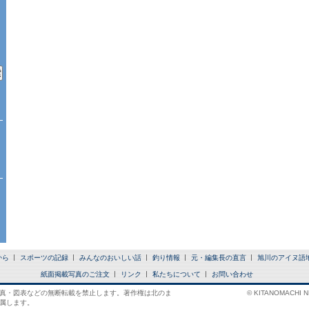
から
スポーツの記録
みんなのおいしい話
釣り情報
元・編集長の直言
旭川のアイヌ語
紙面掲載写真のご注文
リンク
私たちについて
お問い合わせ
真・図表などの無断転載を禁止します。著作権は北のま
© KITANOMACHI NE
属します。