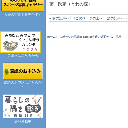
藤・氏家（とわの森）
大会の写真を販売中です
« 前の記事へ
↑このページの上へ
次の記事へ »
ホーム
スポーツの記録
separator
今週の紙面から
記事
ご購入はこちらから
購読のお申込はこちらか
ら
好評連載中