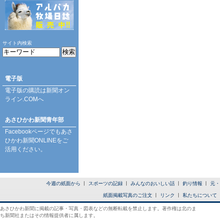
サイト内検索
電子版
電子版の購読は
新聞オン
ライン.COM
へ
あさひかわ新聞青年部
Facebookページ
でもあさ
ひかわ新聞ONLINEをご
活用ください。
今週の紙面から
スポーツの記録
みんなのおいしい話
釣り情報
元・
紙面掲載写真のご注文
リンク
私たちについて
あさひかわ新聞に掲載の記事・写真・図表などの無断転載を禁止します。著作権は北のま
ち新聞社またはその情報提供者に属します。