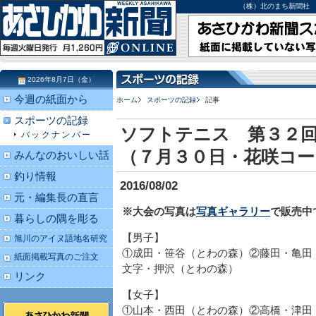
（株）北のまち新聞社 北海道
2026年8月7日（金）
今週の紙面から
ホーム
スポーツの記録
記事
スポーツの記録
ソフトテニス 第３２回
バックナンバー
（７月３０日・花咲コー
みんなのおいしい話
釣り情報
2016/08/02
元・編集長の直言
※大会の写真は
写真ギャラリー
で販売中
暮らしの隅を彫る
【男子】
旭川のアイヌ語地名研究
①成田・笹谷（とわの森）②藤田・亀田
紙面掲載写真のご注文
文字・押沢（とわの森）
リンク
【女子】
①山本・西田（とわの森）②高橋・津田