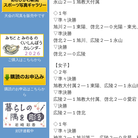
永山２―１旭教大付属
◇１年
大会の写真を販売中です
▽準々決勝
旭川２―１東陽、啓北２―０光陽・東光
▽準決勝
啓北２―１旭川、広陵２―１永山
▽決勝
啓北２―０広陵
ご購入はこちらから
【女子】
◇２年
▽準々決勝
旭教大付属２―１東陽、広陵２―１永山
購読のお申込はこちらか
▽準決勝
ら
広陵２―１旭教大付属、啓北２―０愛宕
▽決勝
広陵２―１啓北
◇１年
▽準々決勝
好評連載中
神楽２―１旭川第二、広陵２―０北星、