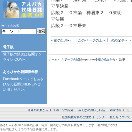
▽準決勝
広陵２―０神楽、神居東２―０東明
▽決勝
広陵２―０神居東
サイト内検索
« 前の記事へ
↑このページの上へ
次の記事へ »
電子版
電子版の購読は
新聞オン
ライン.COM
へ
ホーム
スポーツの記録
separator
今週の紙面から
記事
あさひかわ新聞青年部
Facebookページ
でもあさ
ひかわ新聞ONLINEをご
活用ください。
今週の紙面から
スポーツの記録
みんなのおいしい話
釣り情報
元・
紙面掲載写真のご注文
リンク
私たちについて
あさひかわ新聞に掲載の記事・写真・図表などの無断転載を禁止します。著作権は北のま
ち新聞社またはその情報提供者に属します。