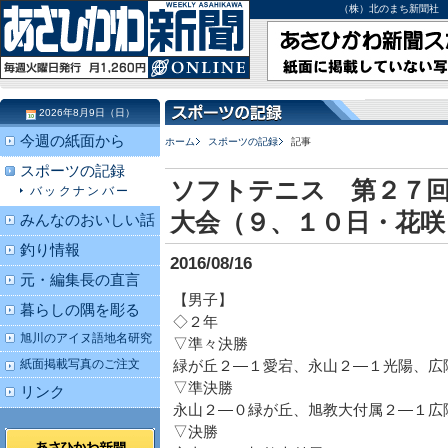
（株）北のまち新聞社 北海道
2026年8月9日（日）
今週の紙面から
ホーム
スポーツの記録
記事
スポーツの記録
ソフトテニス 第２７回
バックナンバー
大会（９、１０日・花咲
みんなのおいしい話
釣り情報
2016/08/16
元・編集長の直言
【男子】
暮らしの隅を彫る
◇２年
旭川のアイヌ語地名研究
▽準々決勝
紙面掲載写真のご注文
緑が丘２―１愛宕、永山２―１光陽、広
▽準決勝
リンク
永山２―０緑が丘、旭教大付属２―１広
▽決勝