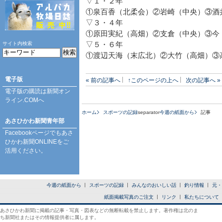
▽１・２年
①泉百香（北柔会）②岩崎（中央）③酒
▽３・４年
①原田実紀（高畑）②支倉（中央）③今
サイト内検索
▽５・６年
①渡辺天海（末広北）②大竹（高畑）③
電子版
« 前の記事へ
↑このページの上へ
次の記事へ »
電子版の購読は
新聞オン
ライン.COM
へ
ホーム
スポーツの記録
separator
今週の紙面から
記事
あさひかわ新聞青年部
Facebookページ
でもあさ
ひかわ新聞ONLINEをご
活用ください。
今週の紙面から
スポーツの記録
みんなのおいしい話
釣り情報
元・
紙面掲載写真のご注文
リンク
私たちについて
あさひかわ新聞に掲載の記事・写真・図表などの無断転載を禁止します。著作権は北のま
ち新聞社またはその情報提供者に属します。