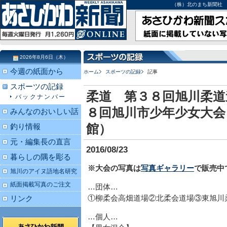
（株）北のまち新聞社 北海道
2026年8月6日（木）
今週の紙面から
ホーム
スポーツの記録
記事
スポーツの記録
柔道 第３８回旭川柔道
バックナンバー
８回旭川市少年少女大会
みんなのおいしい話
館）
釣り情報
元・編集長の直言
2016/08/23
暮らしの隅を彫る
※大会の写真は
写真ギャラリー
で販売中
旭川のアイヌ語地名研究
紙面掲載写真のご注文
…団体…
①柳柔会高畑道場②北柔会道場③東旭川
リンク
…個人…