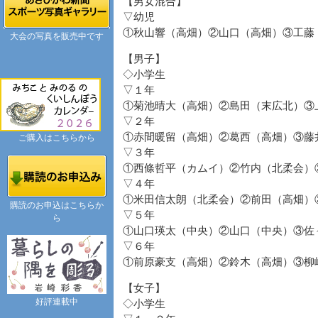
【男女混合】
▽幼児
①秋山響（高畑）②山口（高畑）③工藤
大会の写真を販売中です
【男子】
◇小学生
▽１年
①菊池晴大（高畑）②島田（末広北）③
▽２年
①赤間暖留（高畑）②葛西（高畑）③藤
ご購入はこちらから
▽３年
①西條哲平（カムイ）②竹内（北柔会）
▽４年
①米田信太朗（北柔会）②前田（高畑）
購読のお申込はこちらか
▽５年
ら
①山口瑛太（中央）②山口（中央）③佐
▽６年
①前原豪支（高畑）②鈴木（高畑）③柳
【女子】
好評連載中
◇小学生