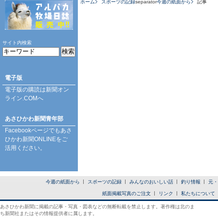
ホーム
スポーツの記録
separator
今週の紙面から
記事
サイト内検索
電子版
電子版の購読は
新聞オン
ライン.COM
へ
あさひかわ新聞青年部
Facebookページ
でもあさ
ひかわ新聞ONLINEをご
活用ください。
今週の紙面から
スポーツの記録
みんなのおいしい話
釣り情報
元・
紙面掲載写真のご注文
リンク
私たちについて
あさひかわ新聞に掲載の記事・写真・図表などの無断転載を禁止します。著作権は北のま
ち新聞社またはその情報提供者に属します。