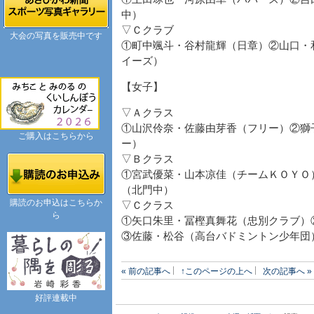
中）
▽Ｃクラブ
大会の写真を販売中です
①町中颯斗・谷村龍輝（日章）②山口・
イーズ）
【女子】
▽Ａクラス
①山沢伶奈・佐藤由芽香（フリー）②獅
ご購入はこちらから
ー）
▽Ｂクラス
①宮武優菜・山本凉佳（チームＫＯＹＯ
（北門中）
購読のお申込はこちらか
▽Ｃクラス
ら
①矢口朱里・冨樫真舞花（忠別クラブ）
③佐藤・松谷（高台バドミントン少年団
« 前の記事へ
↑このページの上へ
次の記事へ »
好評連載中