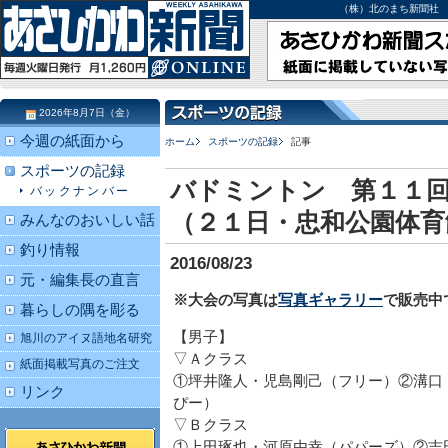
（株）北のまち新聞社 北海道
2026年8月7日（金）
今週の紙面から
ホーム
スポーツの記録
記事
スポーツの記録
バドミントン 第１１
バックナンバー
（２１日・忠和公園体育
みんなのおいしい話
釣り情報
2016/08/23
元・編集長の直言
※大会の写真は
写真ギャラリー
で販売中
暮らしの隅を彫る
【男子】
旭川のアイヌ語地名研究
▽Ａクラス
紙面掲載写真のご注文
①坪井隆人・児島剛己（フリー）②溝口
リンク
ぴー）
▽Ｂクラス
①上田琢也・河原由幸（パパーズ）②吉