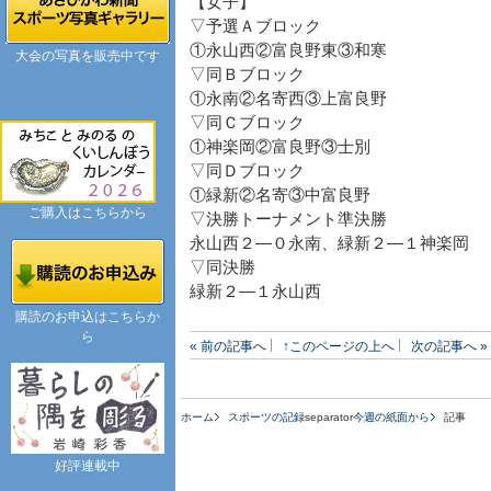
【女子】
▽予選Ａブロック
①永山西②富良野東③和寒
大会の写真を販売中です
▽同Ｂブロック
①永南②名寄西③上富良野
▽同Ｃブロック
①神楽岡②富良野③士別
▽同Ｄブロック
①緑新②名寄③中富良野
ご購入はこちらから
▽決勝トーナメント準決勝
永山西２―０永南、緑新２―１神楽岡
▽同決勝
緑新２―１永山西
購読のお申込はこちらか
ら
« 前の記事へ
↑このページの上へ
次の記事へ »
ホーム
スポーツの記録
separator
今週の紙面から
記事
好評連載中