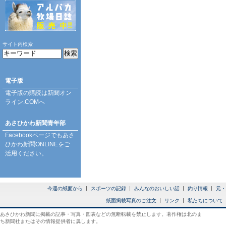
サイト内検索
電子版
電子版の購読は
新聞オン
ライン.COM
へ
あさひかわ新聞青年部
Facebookページ
でもあさ
ひかわ新聞ONLINEをご
活用ください。
今週の紙面から
スポーツの記録
みんなのおいしい話
釣り情報
元・
紙面掲載写真のご注文
リンク
私たちについて
あさひかわ新聞に掲載の記事・写真・図表などの無断転載を禁止します。著作権は北のま
ち新聞社またはその情報提供者に属します。