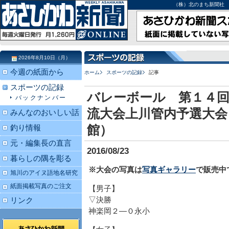
（株）北のまち新聞社 北海道
2026年8月10日（月）
今週の紙面から
ホーム
スポーツの記録
記事
スポーツの記録
バレーボール 第１４
バックナンバー
流大会上川管内予選大会
みんなのおいしい話
館）
釣り情報
元・編集長の直言
2016/08/23
暮らしの隅を彫る
※大会の写真は
写真ギャラリー
で販売中
旭川のアイヌ語地名研究
紙面掲載写真のご注文
【男子】
▽決勝
リンク
神楽岡２―０永小