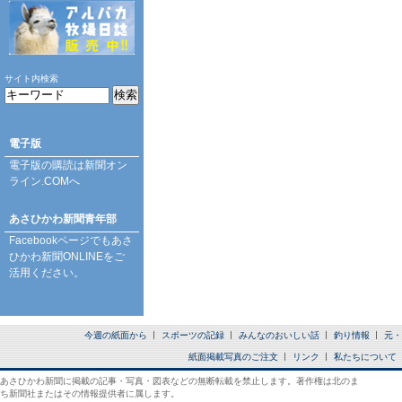
サイト内検索
電子版
電子版の購読は
新聞オン
ライン.COM
へ
あさひかわ新聞青年部
Facebookページ
でもあさ
ひかわ新聞ONLINEをご
活用ください。
今週の紙面から
スポーツの記録
みんなのおいしい話
釣り情報
元・
紙面掲載写真のご注文
リンク
私たちについて
あさひかわ新聞に掲載の記事・写真・図表などの無断転載を禁止します。著作権は北のま
ち新聞社またはその情報提供者に属します。