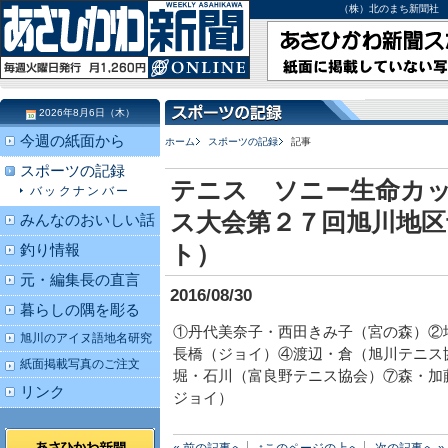
（株）北のまち新聞社 北海道
2026年8月6日（木）
今週の紙面から
ホーム
スポーツの記録
記事
スポーツの記録
テニス ソニー生命カ
バックナンバー
ス大会第２７回旭川地区
みんなのおいしい話
ト）
釣り情報
元・編集長の直言
2016/08/30
暮らしの隅を彫る
①丹代美奈子・西田きみ子（宮の森）②
旭川のアイヌ語地名研究
長橋（ジョイ）④渡辺・倉（旭川テニス
紙面掲載写真のご注文
堀・石川（富良野テニス協会）⑦森・加
リンク
ジョイ）
« 前の記事へ
↑このページの上へ
次の記事へ »