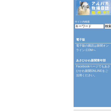
サイト内検索
電子版
電子版の購読は
新聞オン
ライン.COM
へ
あさひかわ新聞青年部
Facebookページ
でもあさ
ひかわ新聞ONLINEをご
活用ください。