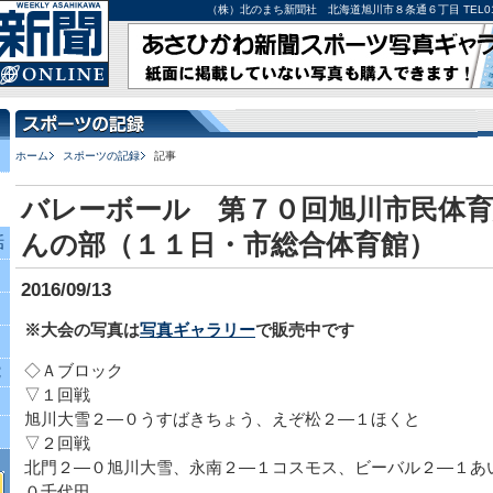
（株）北のまち新聞社 北海道旭川市８条通６丁目 TEL0166-27-
ホーム
スポーツの記録
記事
バレーボール 第７０回旭川市民体
んの部（１１日・市総合体育館）
話
2016/09/13
※大会の写真は
写真ギャラリー
で販売中です
◇Ａブロック
究
▽１回戦
旭川大雪２―０うすばきちょう、えぞ松２―１ほくと
▽２回戦
北門２―０旭川大雪、永南２―１コスモス、ビーバル２―１あ
０千代田