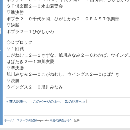
ＳＴ倶楽部２―０永山若妻会
▽準決勝
ポプラ２―０千代ケ岡、ひがしかわ２―０ＥＡＳＴ倶楽部
▽決勝
ポプラ２―１ひがしかわ
◇Ｄブロック
▽１回戦
こがねむし２―１きずな、旭川みなみ２―０わかば、ウイング
はばたき２―１旭川友愛
▽準決勝
旭川みなみ２―０こがねむし、ウイングス２―０はばたき
▽決勝
ウイングス２―０旭川みなみ
« 前の記事へ
↑このページの上へ
次の記事へ »
ホーム
スポーツの記録
separator
今週の紙面から
記事