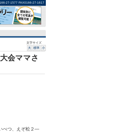
1577 FAX0166-27-1617
文字サイズ
大
標準
小
育大会ママさ
いべつ、えぞ松２―