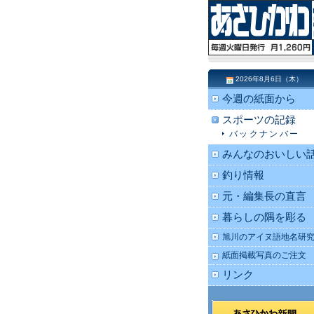
2026年8月6日（木）
今週の紙面から
スポーツの記録
バックナンバー
みんなのおいしい
釣り情報
元・編集長の直言
暮らしの隅を彫る
旭川のアイヌ語地名研
紙面掲載写真のご注文
リンク