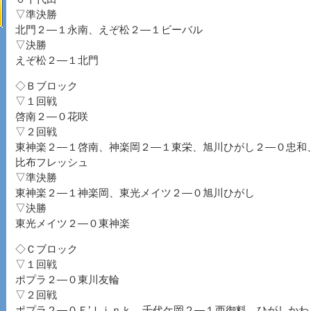
▽準決勝
北門２―１永南、えぞ松２―１ビーバル
▽決勝
えぞ松２―１北門
◇Ｂブロック
▽１回戦
啓南２―０花咲
▽２回戦
東神楽２―１啓南、神楽岡２―１東栄、旭川ひがし２―０忠和
比布フレッシュ
▽準決勝
東神楽２―１神楽岡、東光メイツ２―０旭川ひがし
▽決勝
東光メイツ２―０東神楽
◇Ｃブロック
▽１回戦
ポプラ２―０東川友輪
▽２回戦
ポプラ２―０Ｅ’ｌｉｎｋ、千代ケ岡２―１西御料、ひがしかわ