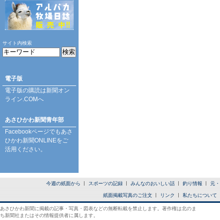
サイト内検索
電子版
電子版の購読は
新聞オン
ライン.COM
へ
あさひかわ新聞青年部
Facebookページ
でもあさ
ひかわ新聞ONLINEをご
活用ください。
今週の紙面から
スポーツの記録
みんなのおいしい話
釣り情報
元・
紙面掲載写真のご注文
リンク
私たちについて
あさひかわ新聞に掲載の記事・写真・図表などの無断転載を禁止します。著作権は北のま
ち新聞社またはその情報提供者に属します。