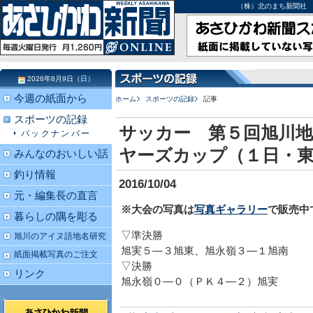
（株）北のまち新聞社 北海道
2026年8月9日（日）
今週の紙面から
ホーム
スポーツの記録
記事
スポーツの記録
サッカー 第５回旭川地
バックナンバー
ヤーズカップ（１日・
みんなのおいしい話
釣り情報
2016/10/04
元・編集長の直言
※大会の写真は
写真ギャラリー
で販売中
暮らしの隅を彫る
▽準決勝
旭川のアイヌ語地名研究
旭実５―３旭東、旭永嶺３―１旭南
紙面掲載写真のご注文
▽決勝
リンク
旭永嶺０―０（ＰＫ４―２）旭実