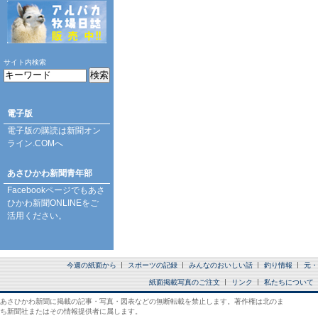
サイト内検索
電子版
電子版の購読は
新聞オン
ライン.COM
へ
あさひかわ新聞青年部
Facebookページ
でもあさ
ひかわ新聞ONLINEをご
活用ください。
今週の紙面から
スポーツの記録
みんなのおいしい話
釣り情報
元・
紙面掲載写真のご注文
リンク
私たちについて
あさひかわ新聞に掲載の記事・写真・図表などの無断転載を禁止します。著作権は北のま
ち新聞社またはその情報提供者に属します。