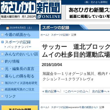
（株）北のまち新聞社 北海道
2026年8月8日（土）
今週の紙面から
ホーム
スポーツの記録
記事
スポーツの記録
サッカー 道北ブロッ
バックナンバー
ムイの杜多目的運動広
みんなのおいしい話
釣り情報
2016/10/04
元・編集長の直言
旭蹴会９―１リオグージョ旭川、稚内Ｆ
暮らしの隅を彫る
クション７―１クラブトレヴォ
旭川のアイヌ語地名研究
紙面掲載写真のご注文
« 前の記事へ
↑このページの上へ
次の記事へ »
リンク
ホーム
スポーツの記録
separator
今週の紙面から
記事