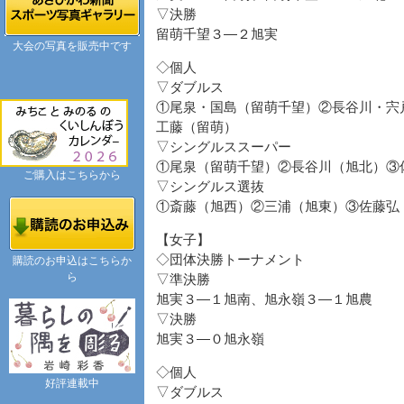
▽決勝
留萌千望３―２旭実
大会の写真を販売中です
◇個人
▽ダブルス
①尾泉・国島（留萌千望）②長谷川・宍
工藤（留萌）
▽シングルススーパー
①尾泉（留萌千望）②長谷川（旭北）③
ご購入はこちらから
▽シングルス選抜
①斎藤（旭西）②三浦（旭東）③佐藤弘
【女子】
◇団体決勝トーナメント
購読のお申込はこちらか
ら
▽準決勝
旭実３―１旭南、旭永嶺３―１旭農
▽決勝
旭実３―０旭永嶺
◇個人
好評連載中
▽ダブルス