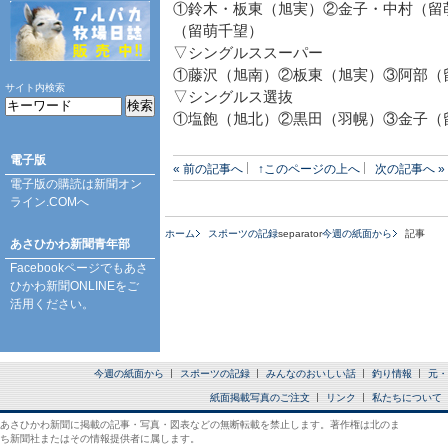
①鈴木・板東（旭実）②金子・中村（留
（留萌千望）
▽シングルススーパー
①藤沢（旭南）②板東（旭実）③阿部（
サイト内検索
▽シングルス選抜
①塩飽（旭北）②黒田（羽幌）③金子（
電子版
« 前の記事へ
↑このページの上へ
次の記事へ »
電子版の購読は
新聞オン
ライン.COM
へ
ホーム
スポーツの記録
separator
今週の紙面から
記事
あさひかわ新聞青年部
Facebookページ
でもあさ
ひかわ新聞ONLINEをご
活用ください。
今週の紙面から
スポーツの記録
みんなのおいしい話
釣り情報
元・
紙面掲載写真のご注文
リンク
私たちについて
あさひかわ新聞に掲載の記事・写真・図表などの無断転載を禁止します。著作権は北のま
ち新聞社またはその情報提供者に属します。