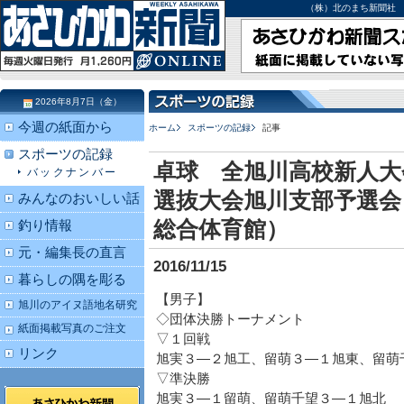
（株）北のまち新聞社 北海道
2026年8月7日（金）
今週の紙面から
ホーム
スポーツの記録
記事
スポーツの記録
卓球 全旭川高校新人大
バックナンバー
選抜大会旭川支部予選会
みんなのおいしい話
総合体育館）
釣り情報
元・編集長の直言
2016/11/15
暮らしの隅を彫る
【男子】
旭川のアイヌ語地名研究
◇団体決勝トーナメント
紙面掲載写真のご注文
▽１回戦
リンク
旭実３―２旭工、留萌３―１旭東、留萌
▽準決勝
旭実３―１留萌、留萌千望３―１旭北