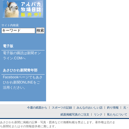
サイト内検索
電子版
電子版の購読は
新聞オン
ライン.COM
へ
あさひかわ新聞青年部
Facebookページ
でもあさ
ひかわ新聞ONLINEをご
活用ください。
今週の紙面から
スポーツの記録
みんなのおいしい話
釣り情報
元・
紙面掲載写真のご注文
リンク
私たちについて
あさひかわ新聞に掲載の記事・写真・図表などの無断転載を禁止します。著作権は北のま
ち新聞社またはその情報提供者に属します。