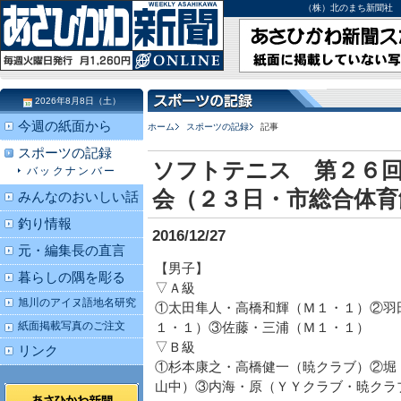
（株）北のまち新聞社 北海道
2026年8月8日（土）
今週の紙面から
ホーム
スポーツの記録
記事
スポーツの記録
ソフトテニス 第２６回
バックナンバー
会（２３日・市総合体育
みんなのおいしい話
釣り情報
2016/12/27
元・編集長の直言
【男子】
暮らしの隅を彫る
▽Ａ級
旭川のアイヌ語地名研究
①太田隼人・高橋和輝（Ｍ１・１）②羽
紙面掲載写真のご注文
１・１）③佐藤・三浦（Ｍ１・１）
▽Ｂ級
リンク
①杉本康之・高橋健一（暁クラブ）②堀
山中）③内海・原（ＹＹクラブ・暁クラ