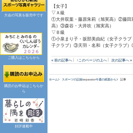
【女子】
▽Ａ級
大会の写真を販売中です
①大井双葉・藤原朱莉（旭実高）②藤田
高）③森谷・大井吹（旭実高）
▽Ｂ級
①小泉まり子・坂部美由紀（女子クラブ
子クラブ）③天羽・名和（女子クラブ）
ご購入はこちらから
« 前の記事へ
↑このページの上へ
次の記事へ »
ホーム
スポーツの記録
separator
今週の紙面から
記事
購読のお申込はこちらか
ら
好評連載中