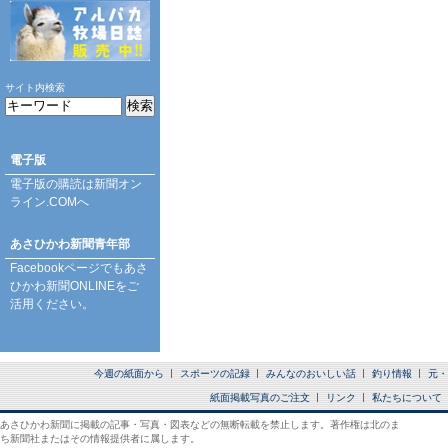
サイト内検索
電子版
電子版の購読は
新聞オン
ライン.COM
へ
あさひかわ新聞青年部
Facebookページ
でもあさ
ひかわ新聞ONLINEをご
活用ください。
今週の紙面から
スポーツの記録
みんなのおいしい話
釣り情報
元・
紙面掲載写真のご注文
リンク
私たちについて
あさひかわ新聞に掲載の記事・写真・図表などの無断転載を禁止します。著作権は北のま
ち新聞社またはその情報提供者に属します。