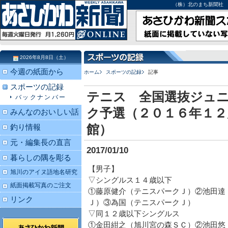
（株）北のまち新聞社 北海道
2026年8月8日（土）
今週の紙面から
ホーム
スポーツの記録
記事
スポーツの記録
テニス 全国選抜ジュ
バックナンバー
ク予選（２０１６年１２
みんなのおいしい話
館）
釣り情報
元・編集長の直言
2017/01/10
暮らしの隅を彫る
【男子】
旭川のアイヌ語地名研究
▽シングルス１４歳以下
紙面掲載写真のご注文
①藤原健介（テニスパークＪ）②池田達
リンク
Ｊ）③為国（テニスパークＪ）
▽同１２歳以下シングルス
①金田紺之（旭川宮の森ＳＣ）②池田悠