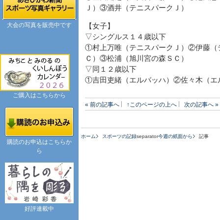
Ｊ）③酒井（テニスパークＪ）
大会の写真を販売中です
【女子】
▽シングルス１４歳以下
①村上万唯（テニスパークＪ）②伊藤（
Ｃ）③松浦（旭川宮の森ＳＣ）
▽同１２歳以下
①吉田吏緒（エルバッハ）②佐々木（エ
ご購入はこちらから
« 前の記事へ
↑このページの上へ
次の記事へ »
ホーム
スポーツの記録
separator
今週の紙面から
記事
購読のお申込はこちらか
ら
好評連載中