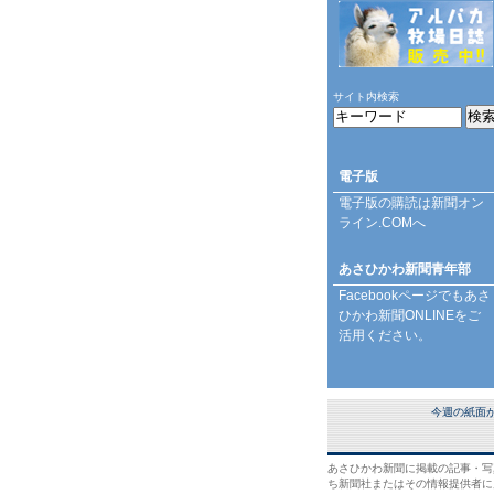
サイト内検索
電子版
電子版の購読は
新聞オン
ライン.COM
へ
あさひかわ新聞青年部
Facebookページ
でもあさ
ひかわ新聞ONLINEをご
活用ください。
今週の紙面
あさひかわ新聞に掲載の記事・写
ち新聞社またはその情報提供者に