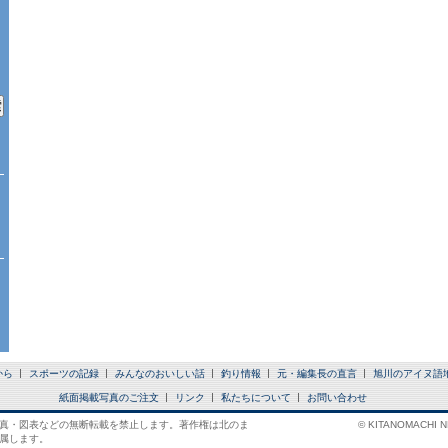
から
スポーツの記録
みんなのおいしい話
釣り情報
元・編集長の直言
旭川のアイヌ語
紙面掲載写真のご注文
リンク
私たちについて
お問い合わせ
真・図表などの無断転載を禁止します。著作権は北のま
© KITANOMACHI NE
属します。