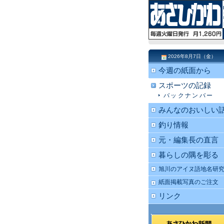
2026年8月7日（金）
今週の紙面から
スポーツの記録
バックナンバー
みんなのおいしい
釣り情報
元・編集長の直言
暮らしの隅を彫る
旭川のアイヌ語地名研
紙面掲載写真のご注文
リンク