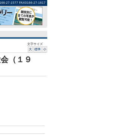
1577 FAX0166-27-1617
文字サイズ
大
標準
小
大会（１９