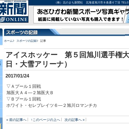
（株）北のまち新聞社 北海道旭川市８条通６丁目 TEL0166-27-
ホーム
スポーツの記録
記事
アイスホッケー 第５回旭川選手権
日・大雪アリーナ）
話
2017/01/24
▽Ａプール１回戦
旭医大Ａ４―２旭医大Ｂ
究
▽Ｂプール１回戦
ホワイト・セレブレイツ６―２旭川ロマンチカ
« 前の記事へ
↑このページの上へ
次の記事へ »