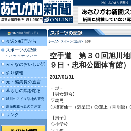
（株）北のまち新聞社 北海道
2026年8月9日（日）
今週の紙面から
ホーム
スポーツの記録
記事
スポーツの記録
空手道 第３０回旭川地
バックナンバー
９日・忠和公園体育館）
みんなのおいしい話
釣り情報
2017/01/31
元・編集長の直言
…形…
暮らしの隅を彫る
【男女混合】
旭川のアイヌ語地名研究
▽幼児
紙面掲載写真のご注文
①後藤仙一（魁星舘）②運上（常明館）
リンク
【男子】
◇小学校
▽１年