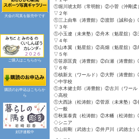
①堀川琥太郎（常明館）②小菅（沖剛柔
▽２年
大会の写真を販売中です
①三上由隼（涛豊館）②渡部（誠和会）
▽３年
①小玉遼（未来塾）②舟木（魁星舘）③
▽４年
①山本翼（魁星舘）②高畑（魁星舘）③
▽５年
ご購入はこちらから
①笹原匡貴（涛豊館）②白瀬（涛豊館）
▽６年
①槙新太（ワールド）②大野（涛豊館）
◇中学校
①水木健士郎（涛豊館）②古川（ワール
購読のお申込はこちらか
◇高校
ら
①大西詠（松涛館）②菅原（未来塾）③
◇一般
①秋葉泰貴（松涛館）②木幡（松涛館）
◇シニア
①山前剛（武徳士）②井戸川（武徳士）
好評連載中