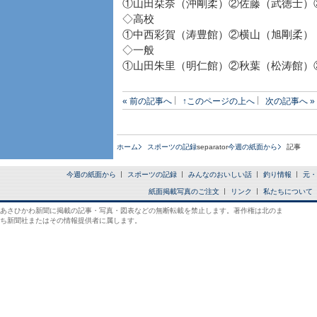
①山田栞奈（沖剛柔）②佐藤（武徳士）
◇高校
①中西彩賀（涛豊館）②横山（旭剛柔）
◇一般
①山田朱里（明仁館）②秋葉（松涛館）
« 前の記事へ
↑このページの上へ
次の記事へ »
ホーム
スポーツの記録
separator
今週の紙面から
記事
今週の紙面から
スポーツの記録
みんなのおいしい話
釣り情報
元・
紙面掲載写真のご注文
リンク
私たちについて
あさひかわ新聞に掲載の記事・写真・図表などの無断転載を禁止します。著作権は北のま
ち新聞社またはその情報提供者に属します。