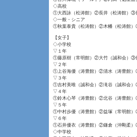
◇高校
①大西詠（松涛館）②長井（松涛館）③
◇一般・シニア
①秋葉泰貴（松涛館）②木幡（松涛館）
【女子】
◇小学校
▽１年
①藤原樹（常明館）②大竹（誠和会）③
▽２年
①上谷海優（涛豊館）②清水（涛豊館）
▽３年
①吉村美唯（誠和会）②滝谷（誠和会）
▽４年
①鈴木心琴（涛豊館）②北谷（涛豊館）
▽５年
①中村歩優（涛豊館）②益塚（常明館）
▽６年
①石井優衣（涛豊館）②鎌倉（沖剛柔）
◇中学校