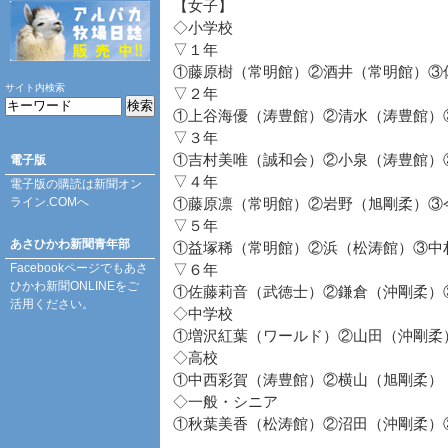
【女子】
◇小学校
▽１年
①藤原樹（常明館）②酒井（常明館）③
サイト内検索
▽２年
①上谷海優（涛豊館）②清水（涛豊館）
▽３年
①吉村美唯（誠和会）②小泉（涛豊館）
電子版
▽４年
電子版の購読は
新聞オン
ライン.COM
へ
①藤原凛（常明館）②岩野（旭剛柔）③
▽５年
あさひかわ新聞青年部
①益塚稀（常明館）②浜（松涛館）③中
Facebookページ
でもあさ
▽６年
ひかわ新聞ONLINEをご
①佐藤莉音（武徳士）②鎌倉（沖剛柔）
活用ください。
◇中学校
①増沢紅葉（ワールド）②山田（沖剛柔
◇高校
①中西彩賀（涛豊館）②横山（旭剛柔）
◇一般・シニア
①秋葉美香（松涛館）②沼田（沖剛柔）