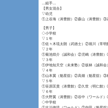
…組手…
【男女混合】
▽幼児
①上谷海（涛豊館）②森山（涛豊館）③
【男子】
◇小学校
▽１年
①佐々木琉太朗（武徳士）②堀川（常明
▽２年
①菊池煌介（誠和会）②児嶋（涛豊館）
▽３年
①伊地知天空（未来塾）②坂林（誠和会
▽４年
①山本翼（魁星舘）②高畑（魁星舘）③
▽５年
①笹原匡貴（涛豊館）②久世（明仁館）
▽６年
①大野翼（涛豊館）②谷中（ワールド）
◇中学校
①古川偉琉（ワールド）②内田（魁星舘