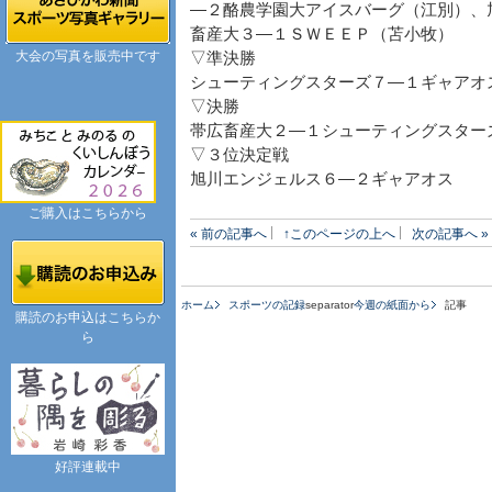
―２酪農学園大アイスバーグ（江別）、
畜産大３―１ＳＷＥＥＰ（苫小牧）
大会の写真を販売中です
▽準決勝
シューティングスターズ７―１ギャアオ
▽決勝
帯広畜産大２―１シューティングスター
▽３位決定戦
旭川エンジェルス６―２ギャアオス
ご購入はこちらから
« 前の記事へ
↑このページの上へ
次の記事へ »
ホーム
スポーツの記録
separator
今週の紙面から
記事
購読のお申込はこちらか
ら
好評連載中