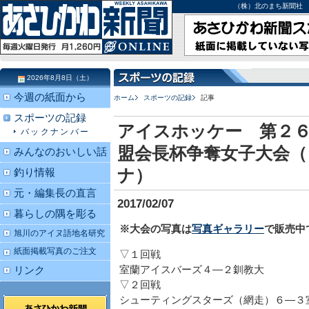
（株）北のまち新聞社 北海道
2026年8月8日（土）
今週の紙面から
ホーム
スポーツの記録
記事
スポーツの記録
アイスホッケー 第２
バックナンバー
盟会長杯争奪女子大会（
みんなのおいしい話
ナ）
釣り情報
元・編集長の直言
2017/02/07
暮らしの隅を彫る
※大会の写真は
写真ギャラリー
で販売中
旭川のアイヌ語地名研究
紙面掲載写真のご注文
▽１回戦
室蘭アイスバーズ４―２釧教大
リンク
▽２回戦
シューティングスターズ（網走）６―３