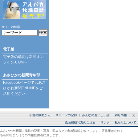
サイト内検索
電子版
電子版の購読は
新聞オン
ライン.COM
へ
あさひかわ新聞青年部
Facebookページ
でもあさ
ひかわ新聞ONLINEをご
活用ください。
今週の紙面から
スポーツの記録
みんなのおいしい話
釣り情報
元・
紙面掲載写真のご注文
リンク
私たちについて
あさひかわ新聞に掲載の記事・写真・図表などの無断転載を禁止します。著作権は北のま
ち新聞社またはその情報提供者に属します。