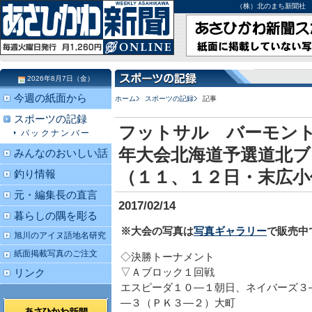
（株）北のまち新聞社 北海道
2026年8月7日（金）
今週の紙面から
ホーム
スポーツの記録
記事
スポーツの記録
フットサル バーモン
バックナンバー
年大会北海道予選道北ブ
みんなのおいしい話
（１１、１２日・末広小
釣り情報
元・編集長の直言
2017/02/14
暮らしの隅を彫る
※大会の写真は
写真ギャラリー
で販売中
旭川のアイヌ語地名研究
紙面掲載写真のご注文
◇決勝トーナメント
▽Ａブロック１回戦
リンク
エスピーダ１０―１朝日、ネイバーズ３
―３（ＰＫ３―２）大町