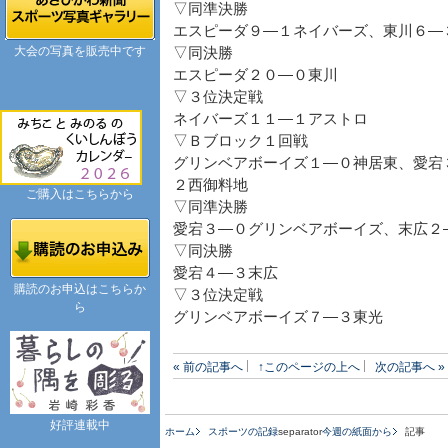
▽同準決勝
エスピーダ９―１ネイバーズ、東川６―
大会の写真を販売中です
▽同決勝
エスピーダ２０―０東川
▽３位決定戦
ネイバーズ１１―１アストロ
▽Ｂブロック１回戦
グリンベアボーイズ１―０神居東、愛宕
２西御料地
ご購入はこちらから
▽同準決勝
愛宕３―０グリンベアボーイズ、末広２
▽同決勝
愛宕４―３末広
購読のお申込はこちらか
▽３位決定戦
ら
グリンベアボーイズ７―３東光
« 前の記事へ
↑このページの上へ
次の記事へ »
好評連載中
ホーム
スポーツの記録
separator
今週の紙面から
記事