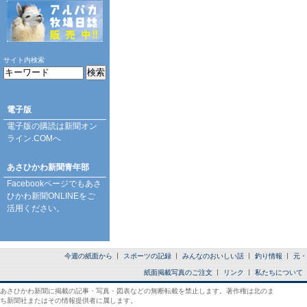
サイト内検索
電子版
電子版の購読は
新聞オン
ライン.COM
へ
あさひかわ新聞青年部
Facebookページ
でもあさ
ひかわ新聞ONLINEをご
活用ください。
今週の紙面から
スポーツの記録
みんなのおいしい話
釣り情報
元・
紙面掲載写真のご注文
リンク
私たちについて
あさひかわ新聞に掲載の記事・写真・図表などの無断転載を禁止します。著作権は北のま
ち新聞社またはその情報提供者に属します。