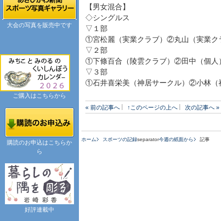
【男女混合】
◇シングルス
大会の写真を販売中です
▽１部
①宮松麗（実業クラブ）②丸山（実業ク
▽２部
①下條百合（陵雲クラブ）②田中（個人
▽３部
①石井喜栄美（神居サークル）②小林（
ご購入はこちらから
« 前の記事へ
↑このページの上へ
次の記事へ »
ホーム
スポーツの記録
separator
今週の紙面から
記事
購読のお申込はこちらか
ら
好評連載中