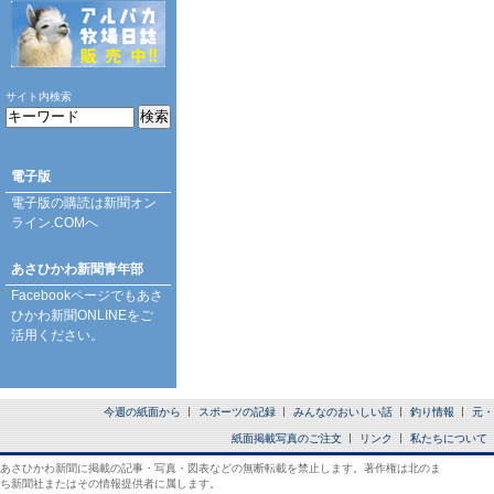
サイト内検索
電子版
電子版の購読は
新聞オン
ライン.COM
へ
あさひかわ新聞青年部
Facebookページ
でもあさ
ひかわ新聞ONLINEをご
活用ください。
今週の紙面から
スポーツの記録
みんなのおいしい話
釣り情報
元・
紙面掲載写真のご注文
リンク
私たちについて
あさひかわ新聞に掲載の記事・写真・図表などの無断転載を禁止します。著作権は北のま
ち新聞社またはその情報提供者に属します。