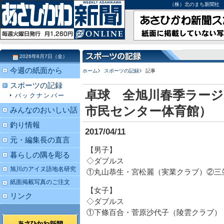
（株）北のまち新聞社 北海道
2026年8月7日（金）
今週の紙面から
ホーム
スポーツの記録
記事
スポーツの記録
卓球 全旭川春季ラージ
バックナンバー
市民センター体育館）
みんなのおいしい話
釣り情報
2017/04/11
元・編集長の直言
【男子】
暮らしの隅を彫る
◇ダブルス
旭川のアイヌ語地名研究
①丸山恭生・宮松麗（実業クラブ）②三
紙面掲載写真のご注文
【女子】
リンク
◇ダブルス
①下條百合・菅原沙代子（陵雲クラブ）