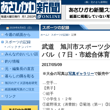
（株）北のまち新聞社 北海道
2026年8月9日（日）
今週の紙面から
ホーム
スポーツの記録
記事
スポーツの記録
武道 旭川市スポーツ
バックナンバー
バル（７日・市総合体育
みんなのおいしい話
釣り情報
2017/05/09
元・編集長の直言
※大会の写真は
写真ギャラリー
で販売中
暮らしの隅を彫る
…空手…
旭川のアイヌ語地名研究
【男子】
紙面掲載写真のご注文
◇組手
リンク
▽小学生１・２年
①庭野瑛太（涛豊館）②菊池（第一）③
▽同３・４年