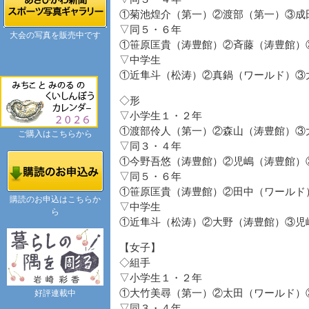
①菊池煌介（第一）②渡部（第一）③成
▽同５・６年
大会の写真を販売中です
①笹原匡貴（涛豊館）②斉藤（涛豊館）
▽中学生
①近隼斗（松涛）②真鍋（ワールド）③
◇形
▽小学生１・２年
①渡部伶人（第一）②森山（涛豊館）③
ご購入はこちらから
▽同３・４年
①今野吾悠（涛豊館）②児嶋（涛豊館）
▽同５・６年
①笹原匡貴（涛豊館）②田中（ワールド
購読のお申込はこちらか
▽中学生
ら
①近隼斗（松涛）②大野（涛豊館）③児
【女子】
◇組手
▽小学生１・２年
①大竹美尋（第一）②太田（ワールド）
好評連載中
▽同３・４年