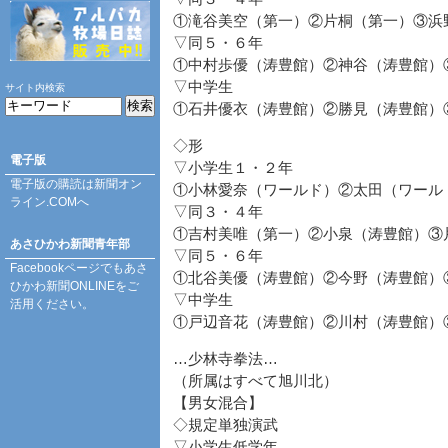
①滝谷美空（第一）②片桐（第一）③浜
▽同５・６年
①中村歩優（涛豊館）②神谷（涛豊館）
▽中学生
サイト内検索
①石井優衣（涛豊館）②勝見（涛豊館）
◇形
電子版
▽小学生１・２年
電子版の購読は
新聞オン
①小林愛奈（ワールド）②太田（ワール
ライン.COM
へ
▽同３・４年
①吉村美唯（第一）②小泉（涛豊館）③
あさひかわ新聞青年部
▽同５・６年
Facebookページ
でもあさ
①北谷美優（涛豊館）②今野（涛豊館）
ひかわ新聞ONLINEをご
▽中学生
活用ください。
①戸辺音花（涛豊館）②川村（涛豊館）
…少林寺拳法…
（所属はすべて旭川北）
【男女混合】
◇規定単独演武
▽小学生低学年