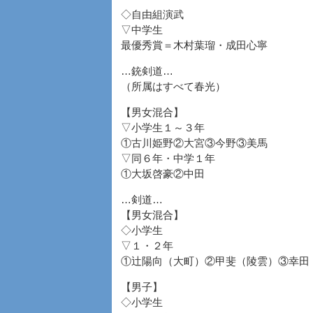
◇自由組演武
▽中学生
最優秀賞＝木村葉瑠・成田心寧
…銃剣道…
（所属はすべて春光）
【男女混合】
▽小学生１～３年
①古川姫野②大宮③今野③美馬
▽同６年・中学１年
①大坂啓豪②中田
…剣道…
【男女混合】
◇小学生
▽１・２年
①辻陽向（大町）②甲斐（陵雲）③幸田
【男子】
◇小学生