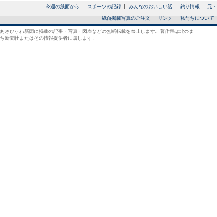
今週の紙面から
スポーツの記録
みんなのおいしい話
釣り情報
元・
紙面掲載写真のご注文
リンク
私たちについて
あさひかわ新聞に掲載の記事・写真・図表などの無断転載を禁止します。著作権は北のま
ち新聞社またはその情報提供者に属します。