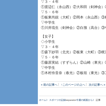
▽３・４年
①渡辺仁（永山西）②大和田（剣神会）
▽５・６年
①板東尚鋭（大町）②岡本（永山西）③
▽中学生
①川井琉生（剣神会）②白籏（高台）③
【女子】
◇小学生
▽３・４年
①森下紗羽（北光）②板東（大町）③梶
▽５・６年
①藤原実結（すずらん）②山崎（東光）
▽中学生
①木村伶音奈（春光）②板垣（東光）③
« 前の記事へ
↑このページの上へ
次の記事へ »
ホーム
スポーツの記録
separator
今週の紙面から
記事