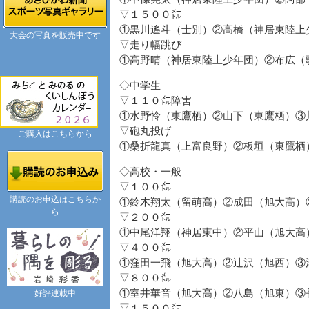
▽１５００㍍
①黒川遙斗（士別）②高橋（神居東陸上
大会の写真を販売中です
▽走り幅跳び
①高野晴（神居東陸上少年団）②布広（
◇中学生
▽１１０㍍障害
①水野怜（東鷹栖）②山下（東鷹栖）③
▽砲丸投げ
ご購入はこちらから
①桑折龍真（上富良野）②板垣（東鷹栖
◇高校・一般
▽１００㍍
購読のお申込はこちらか
①鈴木翔太（留萌高）②成田（旭大高）
ら
▽２００㍍
①中尾洋翔（神居東中）②平山（旭大高
▽４００㍍
①窪田一飛（旭大高）②辻沢（旭西）③
▽８００㍍
①室井華音（旭大高）②八島（旭東）③
好評連載中
▽１５００㍍