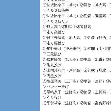
①世坂比奈子（旭北）②酒巻（旭大高）
▽４００㍍障害
①世坂比奈子（旭北）②兜森（遠軽高）
▽４００㍍リレー
①旭大高Ａ②明星中③遠軽高
▽走り高跳び
①日下未津絹（旭大高）②佐藤（旭西）
▽走り幅跳び
①星野美月（神居東中）②本間（士別翔
▽三段跳び
①松村紗希（旭大高）②中島（旭東）③
▽砲丸投げ
①山内沙耶佳（遠軽高）②菅家（旭北）
▽円盤投げ
①篠原琴美（上川高）②平賀（遠軽）③
▽ハンマー投げ
①尾崎京子（遠軽高）②篠原（上川高）
▽やり投げ
①平賀華奈（遠軽高）②河合（富良野緑