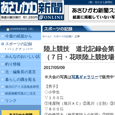
（株）北のまち新聞社 北海道
2026年8月9日（日）
今週の紙面から
ホーム
スポーツの記録
記事
スポーツの記録
陸上競技 道北記録会第
バックナンバー
（７日・花咲陸上競技場
みんなのおいしい話
釣り情報
2017/05/09
元・編集長の直言
※大会の写真は
写真ギャラリー
で販売中
暮らしの隅を彫る
【男子】
旭川のアイヌ語地名研究
◇小学生
紙面掲載写真のご注文
▽１００㍍
リンク
①滝屋翔（旭川ＡＣ）②黒川（士別）③
▽８００㍍
①中條莞太（神居東陸上少年団）②阿部