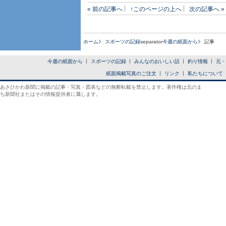
« 前の記事へ
↑このページの上へ
次の記事へ »
ホーム
スポーツの記録
separator
今週の紙面から
記事
今週の紙面から
スポーツの記録
みんなのおいしい話
釣り情報
元・
紙面掲載写真のご注文
リンク
私たちについて
あさひかわ新聞に掲載の記事・写真・図表などの無断転載を禁止します。著作権は北のま
ち新聞社またはその情報提供者に属します。