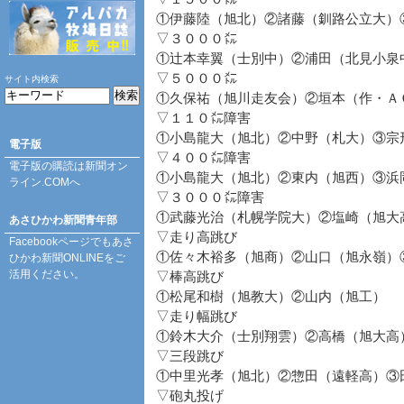
①伊藤陸（旭北）②諸藤（釧路公立大）
▽３０００㍍
①辻本幸翼（士別中）②浦田（北見小泉
▽５０００㍍
サイト内検索
①久保祐（旭川走友会）②垣本（作・Ａ
▽１１０㍍障害
①小島龍大（旭北）②中野（札大）③宗
電子版
▽４００㍍障害
電子版の購読は
新聞オン
①小島龍大（旭北）②東内（旭西）③浜
ライン.COM
へ
▽３０００㍍障害
①武藤光治（札幌学院大）②塩崎（旭大
あさひかわ新聞青年部
▽走り高跳び
Facebookページ
でもあさ
①佐々木裕多（旭商）②山口（旭永嶺）
ひかわ新聞ONLINEをご
活用ください。
▽棒高跳び
①松尾和樹（旭教大）②山内（旭工）
▽走り幅跳び
①鈴木大介（士別翔雲）②高橋（旭大高
▽三段跳び
①中里光孝（旭北）②惣田（遠軽高）③
▽砲丸投げ