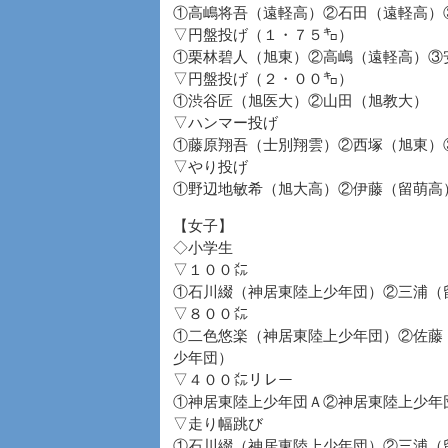
①高嶋将吾（遠軽高）②石田（遠軽高）
▽円盤投げ（１・７５㌔）
①栗林碧人（旭東）②高嶋（遠軽高）③
▽円盤投げ（２・００㌔）
①渋谷匠（旭医大）②山田（旭教大）
▽ハンマー投げ
①藤原翔吾（士別翔雲）②西塚（旭東）
▽やり投げ
①野辺地敏希（旭大高）②伊藤（留萌高
【女子】
◇小学生
▽１００㍍
①石川綴（神居東陸上少年団）②三浦（
▽８００㍍
①二色悠楽（神居東陸上少年団）②佐藤
少年団）
▽４００㍍リレー
①神居東陸上少年団Ａ②神居東陸上少年
▽走り幅跳び
①石川綴（神居東陸上少年団）②三浦（