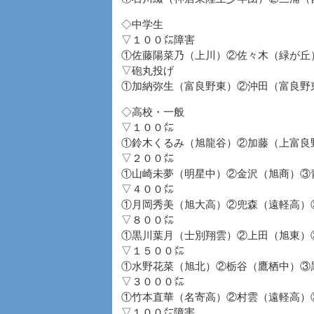
◇中学生
▽１００㍍障害
①佐藤陽菜乃（上川）②佐々木（緑が丘
▽砲丸投げ
①加納弥生（富良野東）②沖田（富良野
◇高校・一般
▽１００㍍
①鈴木くるみ（旭龍谷）②加藤（上富良
▽２００㍍
①山崎未夢（明星中）②金沢（旭商）③
▽４００㍍
①月岡秀美（旭大高）②兜森（遠軽高）
▽８００㍍
①黒川葉月（士別翔雲）②上田（旭東）
▽１５００㍍
①水野花菜（旭北）②栃谷（鷹栖中）③
▽３０００㍍
①竹本直華（名寄高）②村雲（遠軽高）
▽１００㍍障害