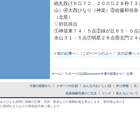
砲丸投げ６㍍７２、２００㍍２８秒７３
山）④大西ひなり（神楽）⑤佐藤和佳奈
（北星）
▽対抗得点
①神居東７４・５点②緑が丘６５・５点
永山３１・５点⑦明星２８点⑧北門２４
« 前の記事へ
↑このページの上へ
次の記事へ »
ホーム
スポーツの記録
separator
今週の紙面から
記事
今週の紙面から
スポーツの記録
みんなのおいしい話
釣り情報
元・
紙面掲載写真のご注文
リンク
私たちについて
あさひかわ新聞に掲載の記事・写真・図表などの無断転載を禁止します。著作権は北のま
ち新聞社またはその情報提供者に属します。