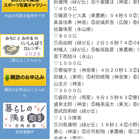
田優翔（緑が丘）⑤千葉隆汰（神楽）⑥
▽４００㍍
①篠原ラピス真（東鷹栖）５４秒５０②
大会の写真を販売中です
眞坂佳希（神居）⑤岩城昇吾（広陵）⑥
佐藤侑星（永山南）
▽８００㍍
①高佑樹（緑が丘）２分１６秒７４②小
村颯人（緑が丘）⑤板垣龍星（東鷹栖）
⑧下西陸斗（永山）
ご購入はこちらから
▽１５００㍍
①豊福学士（神居東）４分２０秒１３②
田健人（東明）⑤村田晴飛（神居東）⑥
山圭介（神楽）
購読のお申込はこちらか
▽３０００㍍
ら
①森田大介（明星）９分１５秒６３②豊
盛幸太郎（神楽）⑤楠美温大（東光）⑥
⑧武田和樹（緑が丘）
▽１１０障害
①川島康明（緑が丘）１８秒１４②小野
勇心（神楽）⑤庄司郁翔（東鷹栖）⑥二
好評連載中
谷侑大（愛宕）