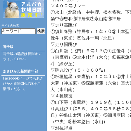
▽４００㍍リレー
①永山（北隆佑、中井櫻、松本将弥、下
楽中⑤忠和⑥神居東⑦永山南⑧神居
▽走り高跳び
サイト内検索
①須川春飛（神居東）１㍍７０②山本聖
優斗（東光）⑤佐井一翔（北星）
▽走り幅跳び
電子版
①白川龍（北門）６㍍１３②向江優斗（
電子版の購読は
新聞オン
（東鷹栖）⑤倉本佳洋（六合）⑥福家悠
ライン.COM
へ
斗（緑が丘）
▽砲丸投げ（５・０００㌔）
あさひかわ新聞青年部
①板垣龍星（東鷹栖）１０㍍３５②井上
Facebookページ
でもあさ
大夢（神居東）⑤森脇聖蓮（六合）⑥大
ひかわ新聞ONLINEをご
活用ください。
人（永山南）
▽４種競技
①山下尋（東鷹栖）１９５９点（１１０
り高跳び１㍍５５、４００㍍５６秒０８
丘）④亀山太河（神居東）⑤細川奨悟（
（中央）⑧松本悠伍（永山）
▽対抗得点