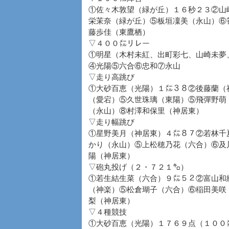
①佐々木敦望（緑が丘）１６秒２３②山
栄茉奈（緑が丘）⑤板垣凜美（永山）⑥
藤歩佳（東鷹栖）
▽４００㍍リレー
①明星（木村未紅、出町彩七、山崎未夢
④光陽⑤六合⑥忠和⑦永山
▽走り高跳び
①大砂百恵（光陽）１㍍３８②後藤蘭（
（愛宕）⑤久世珠璃（東陽）⑤飛彈野萌
（永山）⑧村澤和保里（神居東）
▽走り幅跳び
①星野美月（神居東）４㍍８７②若林千
かり（永山）⑤上松穂乃花（六合）⑥及
陽（神居東）
▽砲丸投げ（２・７２１㌔）
①若生結生菜（六合）９㍍５２②富山和
（神楽）⑤松倉瑚子（六合）⑥稲田美咲
梨（神居東）
▽４種競技
①大砂百恵（光陽）１７６９点（１００