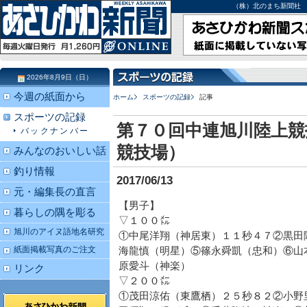
（株）北のまち新聞社 北海道
2026年8月9日（日）
今週の紙面から
ホーム
スポーツの記録
記事
スポーツの記録
第７０回中連旭川陸上競
バックナンバー
競技場）
みんなのおいしい話
釣り情報
2017/06/13
元・編集長の直言
【男子】
暮らしの隅を彫る
▽１００㍍
旭川のアイヌ語地名研究
①中尾洋翔（神居東）１１秒４７②黒田
紙面掲載写真のご注文
海龍慎（明星）⑤篠永舜凱（忠和）⑥山
原愛斗（神楽）
リンク
▽２００㍍
①茂田涼佑（東鷹栖）２５秒８２②小野