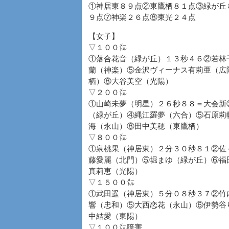
①神居東８９点②東鷹栖８１点③緑が丘
９点⑦神楽２６点⑧東光２４点
【女子】
▽１００㍍
①落合花音（緑が丘）１３秒４６②若林
蘭（神楽）⑤金沢ヴィーナス有莉亜（広
栖）⑧大谷美空（光陽）
▽２００㍍
①山崎未夢（明星）２６秒８８＝大会新
（緑が丘）④縄江羅夢（六合）⑤石原莉
海（永山）⑧田中美穂（東鷹栖）
▽８００㍍
①泉桃果（神居東）２分３０秒８１②佐
藤愛麗（北門）⑤堀まゆ（緑が丘）⑥福
真莉恵（光陽）
▽１５００㍍
①武田遥（神居東）５分０８秒３７②竹
響（忠和）⑤大西恋花（永山）⑥伊勢谷
中結愛（東陽）
▽１００㍍障害