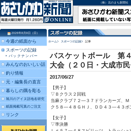
（株）北のまち新聞社 北海道
2026年8月9日（日）
今週の紙面から
ホーム
スポーツの記録
記事
スポーツの記録
バスケットボール 第
バックナンバー
大会（２０日・大成市民
みんなのおいしい話
釣り情報
2017/06/27
元・編集長の直言
【男子】
暮らしの隅を彫る
▽Ｂクラス２回戦
旭川のアイヌ語地名研究
当麻クラブ７２―３７ドランカーズ、Ｍ
紙面掲載写真のご注文
ク５８―４８ＧＨＪ、ＤＤ４３―４３ボ
リンク
【女子】
▽準決勝
Ｌｇ５７―４８スピリッツ、トラッシュ