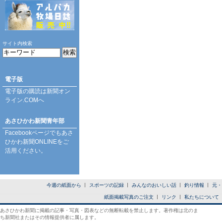
サイト内検索
電子版
電子版の購読は
新聞オン
ライン.COM
へ
あさひかわ新聞青年部
Facebookページ
でもあさ
ひかわ新聞ONLINEをご
活用ください。
今週の紙面から
スポーツの記録
みんなのおいしい話
釣り情報
元・
紙面掲載写真のご注文
リンク
私たちについて
あさひかわ新聞に掲載の記事・写真・図表などの無断転載を禁止します。著作権は北のま
ち新聞社またはその情報提供者に属します。