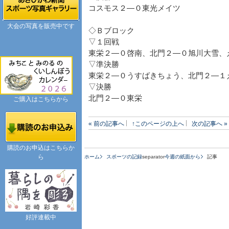
コスモス２―０東光メイツ
大会の写真を販売中です
◇Ｂブロック
▽１回戦
東栄２―０啓南、北門２―０旭川大雪、
▽準決勝
東栄２―０うすばきちょう、北門２―１
▽決勝
北門２―０東栄
ご購入はこちらから
« 前の記事へ
↑このページの上へ
次の記事へ »
購読のお申込はこちらか
ら
ホーム
スポーツの記録
separator
今週の紙面から
記事
好評連載中