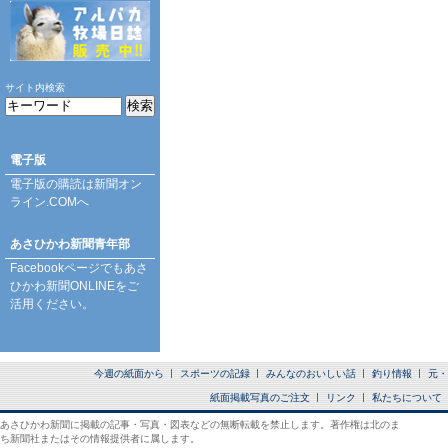
サイト内検索
電子版
電子版の購読は
新聞オン
ライン.COM
へ
あさひかわ新聞青年部
Facebookページ
でもあさ
ひかわ新聞ONLINEをご
活用ください。
今週の紙面から
スポーツの記録
みんなのおいしい話
釣り情報
元・
紙面掲載写真のご注文
リンク
私たちについて
あさひかわ新聞に掲載の記事・写真・図表などの無断転載を禁止します。著作権は北のま
ち新聞社またはその情報提供者に属します。