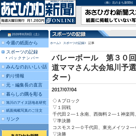
（株）北のまち新聞社 北海道
2026年8月8日（土）
今週の紙面から
ホーム
スポーツの記録
記事
スポーツの記録
バレーボール 第３０
バックナンバー
道ママさん大会旭川予選
みんなのおいしい話
ター）
釣り情報
元・編集長の直言
2017/07/04
暮らしの隅を彫る
◇Ａブロック
旭川のアイヌ語地名研究
▽１回戦
紙面掲載写真のご注文
千代田２―１永南、西御料２―１神楽岡
リンク
▽準決勝
コスモス２―０千代田、東光メイツ２―
▽決勝