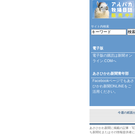
サイト内検索
電子版
電子版の購読は
新聞オン
ライン.COM
へ
あさひかわ新聞青年部
Facebookページ
でもあさ
ひかわ新聞ONLINEをご
活用ください。
今週の紙面
あさひかわ新聞に掲載の記事・写
ち新聞社またはその情報提供者に