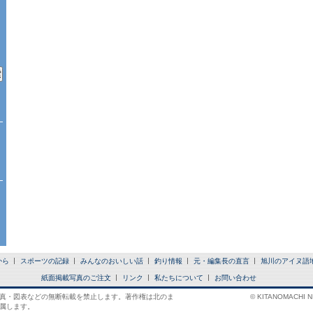
から
スポーツの記録
みんなのおいしい話
釣り情報
元・編集長の直言
旭川のアイヌ語
紙面掲載写真のご注文
リンク
私たちについて
お問い合わせ
真・図表などの無断転載を禁止します。著作権は北のま
© KITANOMACHI NE
属します。