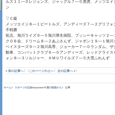
ルス１１―０レジェンズ、ジャッグル７―０虎虎、メッツエイ
ン
▽Ｃ級
メッツエイジ８―１ビートルズ、アンディーズ７―２グリフ
不戦勝
拓北、旭川ライズ９―５旭川厚生病院、プッシーキャッツ２―
クＯＢ会、ドリーム８―２あぶさんず、ジャポン１９―１旭川
ベイスターズ９―２旭川高専、ジョーカー７―０ランダム、ザ
動車、コンバットクラブ６―０アンディーズ、レッドクライス
ォン８―３ソルジャー、ＡＭＵワイルズ７―５大雪ふれんず
« 前の記事へ
↑このページの上へ
次の記事へ »
ホーム
スポーツの記録
separator
今週の紙面から
記事