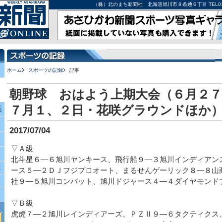
（株）北のまち新聞社 北海道旭川市８条通６丁目 TEL0166-27-
ホーム
スポーツの記録
記事
朝野球 おはよう上期大会（６月２７
７月１、２日・花咲グラウンドほか
話
2017/07/04
▽Ａ級
北斗星６―６旭川ヤンキース、飛行船９―３旭川インディアン
究
ース５―２ＤＪフジプロオート、まるせんゲーリック８―８山
社９―５旭川コンバット、旭川ドジャース４―４ダイヤモンド
▽Ｂ級
虎虎７―２旭川レインディアーズ、ＰＺⅡ９―６タクティクス