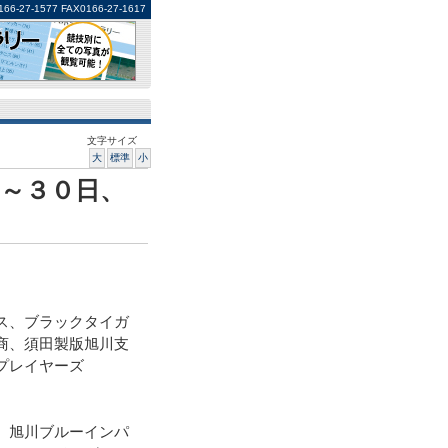
1577 FAX0166-27-1617
文字サイズ
大
標準
小
～３０日、
）
ス、ブラックタイガ
商、須田製版旭川支
プレイヤーズ
、旭川ブルーインパ