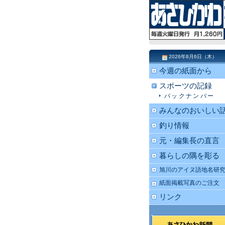
2026年8月6日（木）
今週の紙面から
スポーツの記録
バックナンバー
みんなのおいしい
釣り情報
元・編集長の直言
暮らしの隅を彫る
旭川のアイヌ語地名研
紙面掲載写真のご注文
リンク