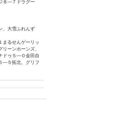
ジ８―７ドラグー
ォン、大雪ふれんず
１まるせんゲーリッ
グリーンホーンズ、
ナドゥ５―０金田自
６―５拓北、グリフ