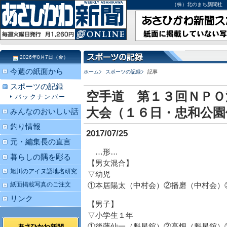
（株）北のまち新聞社 北海道
2026年8月7日（金）
今週の紙面から
ホーム
スポーツの記録
記事
スポーツの記録
空手道 第１３回ＮＰＯ
バックナンバー
大会（１６日・忠和公園
みんなのおいしい話
釣り情報
2017/07/25
元・編集長の直言
…形…
暮らしの隅を彫る
【男女混合】
旭川のアイヌ語地名研究
▽幼児
紙面掲載写真のご注文
①本居陽太（中村会）②播磨（中村会）
リンク
【男子】
▽小学生１年
①後藤仙一（魁星舘）②高畑（魁星舘）