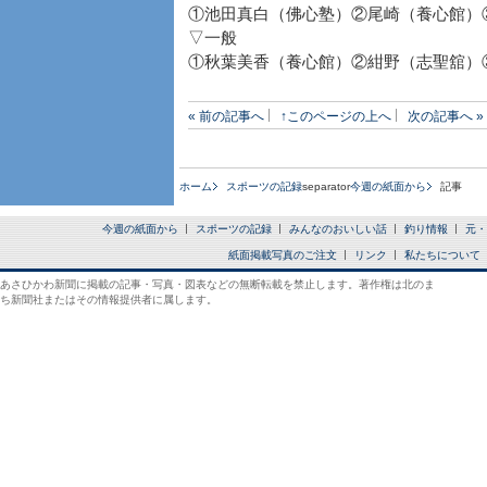
①池田真白（佛心塾）②尾崎（養心館）
▽一般
①秋葉美香（養心館）②紺野（志聖舘）
« 前の記事へ
↑このページの上へ
次の記事へ »
ホーム
スポーツの記録
separator
今週の紙面から
記事
今週の紙面から
スポーツの記録
みんなのおいしい話
釣り情報
元・
紙面掲載写真のご注文
リンク
私たちについて
あさひかわ新聞に掲載の記事・写真・図表などの無断転載を禁止します。著作権は北のま
ち新聞社またはその情報提供者に属します。