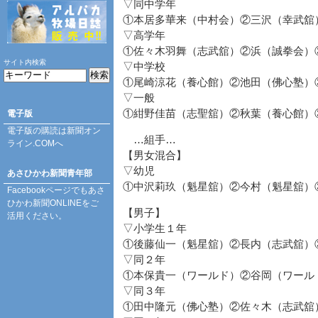
▽同中学年
①本居多華来（中村会）②三沢（幸武舘
▽高学年
①佐々木羽舞（志武舘）②浜（誠拳会）
サイト内検索
▽中学校
①尾崎涼花（養心館）②池田（佛心塾）
▽一般
①紺野佳苗（志聖舘）②秋葉（養心館）
電子版
電子版の購読は
新聞オン
…組手…
ライン.COM
へ
【男女混合】
▽幼児
あさひかわ新聞青年部
①中沢莉玖（魁星舘）②今村（魁星舘）
Facebookページ
でもあさ
ひかわ新聞ONLINEをご
【男子】
活用ください。
▽小学生１年
①後藤仙一（魁星舘）②長内（志武舘）
▽同２年
①本保貴一（ワールド）②谷岡（ワール
▽同３年
①田中隆元（佛心塾）②佐々木（志武舘