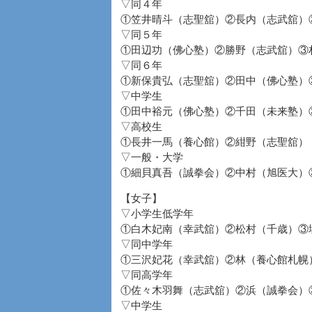
▽同４年
①笠井晴斗（志聖舘）②長内（志武舘）
▽同５年
①田辺功（佛心塾）②勝野（志武舘）③
▽同６年
①新保貴弘（志聖舘）②田中（佛心塾）
▽中学生
①田中裕元（佛心塾）②千田（未来塾）
▽高校生
①長井一馬（養心館）②紺野（志聖舘）
▽一般・大学
①細貝真吾（誠拳会）②中村（旭医大）
【女子】
▽小学生低学年
①白木妃南（幸武舘）②松村（千歳）③
▽同中学年
①三沢妃花（幸武舘）②林（養心館札幌
▽同高学年
①佐々木羽舞（志武舘）②浜（誠拳会）
▽中学生