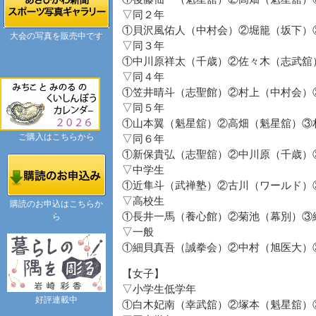
▽同２年
①貝沢風佑人（中村会）②堀籠（坂下）
大会の写真を販売中です
▽同３年
①中川原祥太（千歳）②佐々木（志武舘
▽同４年
①笠井晴斗（志聖館）②村上（中村会）
▽同５年
①山本翼（魁星舘）②高畑（魁星舘）③
ご購入はこちらから
▽同６年
①新保貴弘（志聖舘）②中川原（千歳）
▽中学生
①近隼斗（武禅塾）②古川（ワールド）
▽高校生
購読のお申込はこちらか
①長井一馬（養心館）②菊池（幕別）③
ら
▽一般
①細貝真吾（誠拳会）②中村（旭医大）
【女子】
▽小学生低学年
好評連載中
①白木妃南（幸武舘）②塚本（魁星舘）